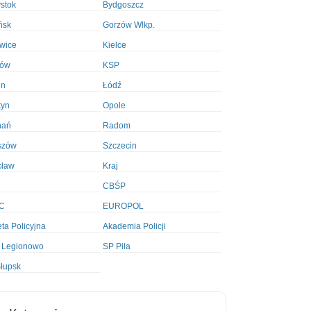
ystok
Bydgoszcz
ńsk
Gorzów Wlkp.
wice
Kielce
ków
KSP
in
Łódź
tyn
Opole
nań
Radom
szów
Szczecin
cław
Kraj
CBŚP
C
EUROPOL
ta Policyjna
Akademia Policji
 Legionowo
SP Piła
łupsk