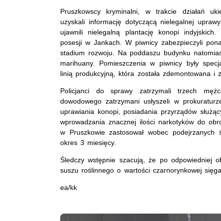
Pruszkowscy kryminalni, w trakcie działań uk
uzyskali informację dotyczącą nielegalnej uprawy
ujawnili nielegalną plantację konopi indyjskic
posesji w Jankach. W piwnicy zabezpieczyli pon
stadium rozwoju. Na poddaszu budynku natomiast
marihuany. Pomieszczenia w piwnicy były specj
linią produkcyjną, która została zdemontowana i
Policjanci do sprawy zatrzymali trzech mężc
dowodowego zatrzymani usłyszeli w prokuraturze
uprawiania konopi, posiadania przyrządów służą
wprowadzania znacznej ilości narkotyków do obro
w Pruszkowie zastosował wobec podejrzanych 
okres 3 miesięcy.
Śledczy wstępnie szacują, że po odpowiedniej ob
suszu roślinnego o wartości czarnorynkowej sięgaj
ea/kk