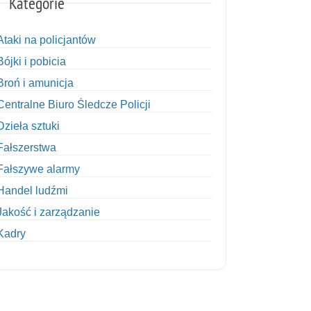
Kategorie
Ataki na policjantów
Bójki i pobicia
Broń i amunicja
Centralne Biuro Śledcze Policji
Dzieła sztuki
Fałszerstwa
Fałszywe alarmy
Handel ludźmi
Jakość i zarządzanie
Kadry
Kobiety w Policji
Korupcja
Kradzież