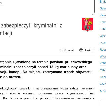
Biał
m.
Gda
Kato
Kra
abezpieczyli kryminalni z
Lubl
ntacji
Olsz
Poz
Rze
Powrót
Drukuj
Wro
stępnie ujawnioną na terenie powiatu pruszkowskiego
KGP
yminalni zabezpieczyli ponad 13 kg marihuany oraz
CBZ
oju konopi. Na miejscu zatrzymano trzech obywateli
ce do aresztu.
Gaze
CSP
narkotykową i wszelkimi jej przejawami. Poza zatrzymywaniem
SP S
ącymi równie ważnym ogniwem pracy kryminalnych jest
. Każda zabezpieczona przez funkcjonariuszy, najmniejsza