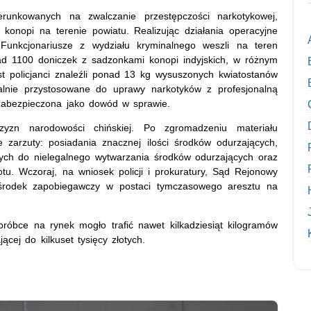
ierunkowanych na zwalczanie przestępczości narkotykowej,
 konopi na terenie powiatu. Realizując działania operacyjne
h. Funkcjonariusze z wydziału kryminalnego weszli na teren
ad 1100 doniczek z sadzonkami konopi indyjskich, w różnym
 policjanci znaleźli ponad 13 kg wysuszonych kwiatostanów
alnie przystosowane do uprawy narkotyków z profesjonalną
 zabezpieczona jako dowód w sprawie.
zyzn narodowości chińskiej. Po zgromadzeniu materiału
 zarzuty: posiadania znacznej ilości środków odurzających,
cych do nielegalnego wytwarzania środków odurzających oraz
tu. Wczoraj, na wniosek policji i prokuratury, Sąd Rejonowy
środek zapobiegawczy w postaci tymczasowego aresztu na
róbce na rynek mogło trafić nawet kilkadziesiąt kilogramów
ącej do kilkuset tysięcy złotych.