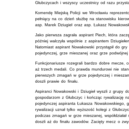
Głubczycach i wszyscy uczestnicy od razu przystąp
Komendę Miejską Policji we Wrocławiu reprezento
pełniący na co dzień służbę na stanowisku kiero
asp. Marek Dziugieł oraz asp. Łukasz Nowakowsk
Jako pierwsza zagrała aspirant Piech, która zacz
później walczyła wspólnie z aspirantem Dziugieł
Natomiast aspirant Nowakowski przystąpił do gry 
pojedynczej, grze mieszanej oraz grze podwójne
Funkcjonariusze rozegrali bardzo dobre mecze, 
aż trzech medali. Co prawda mundurowi nie stan
pierwszych zmagań w grze pojedynczej i mieszan
doszli prawie do finału.
Aspiranci Nowakowski i Dziugieł wyszli z grupy do
gospodarzom z Głubczyc i kończąc rywalizację n
pojedynczej aspiranta Łukasza Nowakowskiego, gd
rywalizacji uznał tylko wyższość kolegi z Głub
podczas zmagań w grze mieszanej, współdziałał 
doszli aż do finału zawodów. Zacięty mecz o zwy