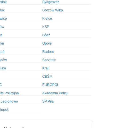
ystok
Bydgoszcz
ńsk
Gorzów Wlkp.
wice
Kielce
ków
KSP
in
Łódź
tyn
Opole
nań
Radom
szów
Szczecin
cław
Kraj
CBŚP
C
EUROPOL
ta Policyjna
Akademia Policji
 Legionowo
SP Piła
łupsk