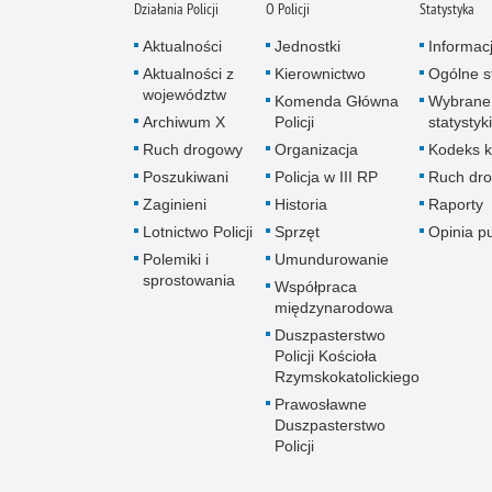
Działania Policji
O Policji
Statystyka
Aktualności
Jednostki
Informac
Aktualności z
Kierownictwo
Ogólne st
województw
Komenda Główna
Wybrane
Archiwum X
Policji
statystyki
Ruch drogowy
Organizacja
Kodeks k
Poszukiwani
Policja w III RP
Ruch dr
Zaginieni
Historia
Raporty
Lotnictwo Policji
Sprzęt
Opinia p
Polemiki i
Umundurowanie
sprostowania
Współpraca
międzynarodowa
Duszpasterstwo
Policji Kościoła
Rzymskokatolickiego
Prawosławne
Duszpasterstwo
Policji