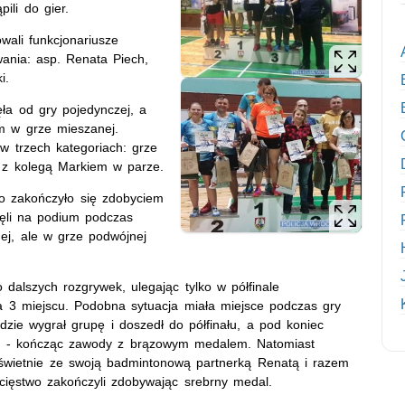
ili do gier.
wali funkcjonariusze
wania: asp. Renata Piech,
i.
ęła od gry pojedynczej, a
em w grze mieszanej.
w trzech kategoriach: grze
j z kolegą Markiem w parze.
co zakończyło się zdobyciem
ęli na podium podczas
ej, ale w grze podwójnej
 dalszych rozgrywek, ulegając tylko w półfinale
a 3 miejscu. Podobna sytuacja miała miejsce podczas gry
zie wygrał grupę i doszedł do półfinału, a pod koniec
czyc - kończąc zawody z brązowym medalem. Natomiast
świetnie ze swoją badmintonową partnerką Renatą i razem
cięstwo zakończyli zdobywając srebrny medal.