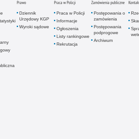
Prawo
Praca w Policji
Zamówienia publiczne
Kontak
je
Dziennik
Praca w Policji
Postępowania o
Rze
Urzędowy KGP
zamówienia
atystyki
Informacje
Skar
Wyroki sądowe
Postępowania
Ogłoszenia
Spr
podprogowe
wet
Listy rankingowe
Archiwum
arny
Rekrutacja
ogowy
ubliczna