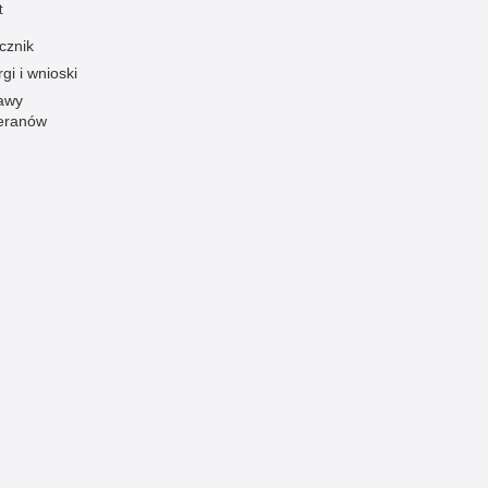
t
Ofiarni i odważni
cznik
Opinia publiczna
gi i wnioski
Oszustwa
awy
eranów
Pedofilia, pornografia dziecięca
Piractwo przemysłowe
Podrabianie znaków towarowych
Pogryzienia przez psy
Polemiki i sprostowania
Policja inaczej
Policjant z pasją
Porwania
Pożary i podpalenia
Pranie brudnych pieniędzy
Prawa człowieka