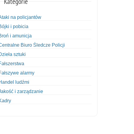
Kategorie
Ataki na policjantów
Bójki i pobicia
Broń i amunicja
Centralne Biuro Śledcze Policji
Dzieła sztuki
Fałszerstwa
Fałszywe alarmy
Handel ludźmi
Jakość i zarządzanie
Kadry
Kobiety w Policji
Korupcja
Kradzież