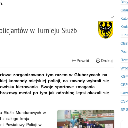
Biał
m.
Gda
Kato
Kra
olicjantów w Turnieju Służb
Lubl
Olsz
Poz
Rze
Powrót
Drukuj
Wro
portowe zorganizowano tym razem w Głubczycach na
KGP
iej komendy miejskiej policji, na zawody wybrali się
CBZ
anowisku kierowania. Swoje sportowe zmagania
brązowy medal po tym jak odrobinę lepsi okazali się
Gaze
CSP
SP S
ieju Służb Mundurowych w
l z całego kraju.
t Powiatowy Policji w