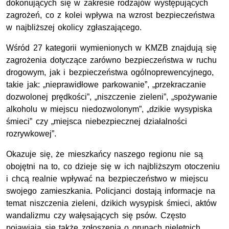
dokonujących się w zakresie rodzajów występujących
zagrożeń, co z kolei wpływa na wzrost bezpieczeństwa
w najbliższej okolicy zgłaszającego.
Wśród 27 kategorii wymienionych w KMZB znajdują się
zagrożenia dotyczące zarówno bezpieczeństwa w ruchu
drogowym, jak i bezpieczeństwa ogólnoprewencyjnego,
takie jak: „nieprawidłowe parkowanie”, „przekraczanie
dozwolonej prędkości”, „niszczenie zieleni”, „spożywanie
alkoholu w miejscu niedozwolonym”, „dzikie wysypiska
śmieci” czy „miejsca niebezpiecznej działalności
rozrywkowej”.
Okazuje się, że mieszkańcy naszego regionu nie są
obojętni na to, co dzieje się w ich najbliższym otoczeniu
i chcą realnie wpływać na bezpieczeństwo w miejscu
swojego zamieszkania. Policjanci dostają informacje na
temat niszczenia zieleni, dzikich wysypisk śmieci, aktów
wandalizmu czy wałęsających się psów. Często
pojawiają się także zgłoszenia o grupach nieletnich