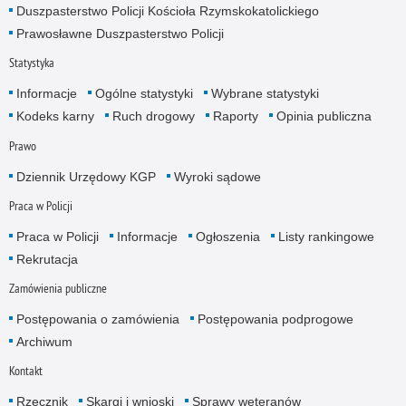
Duszpasterstwo Policji Kościoła Rzymskokatolickiego
Prawosławne Duszpasterstwo Policji
Statystyka
Informacje
Ogólne statystyki
Wybrane statystyki
Kodeks karny
Ruch drogowy
Raporty
Opinia publiczna
Prawo
Dziennik Urzędowy KGP
Wyroki sądowe
Praca w Policji
Praca w Policji
Informacje
Ogłoszenia
Listy rankingowe
Rekrutacja
Zamówienia publiczne
Postępowania o zamówienia
Postępowania podprogowe
Archiwum
Kontakt
Rzecznik
Skargi i wnioski
Sprawy weteranów