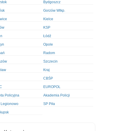
ystok
Bydgoszcz
ńsk
Gorzów Wlkp.
wice
Kielce
ków
KSP
in
Łódź
tyn
Opole
nań
Radom
szów
Szczecin
cław
Kraj
CBŚP
C
EUROPOL
ta Policyjna
Akademia Policji
 Legionowo
SP Piła
łupsk