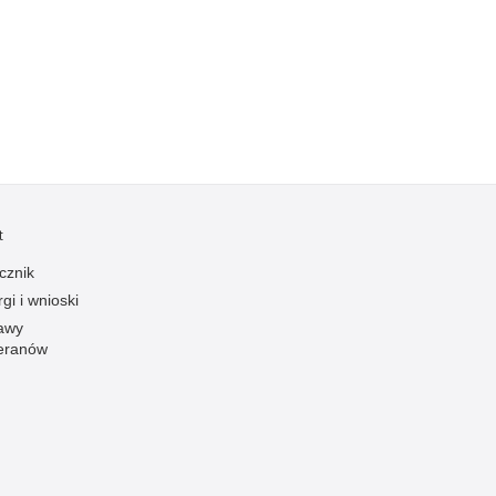
Kradzieże z włamaniem
Kultura
Logistyka, wyposażenie
Materiały wybuchowe
Nagrodzeni policjanci
Napady na banki
Napady na taksówkarzy
t
Napady na tiry
cznik
Nielegalny handel farmaceutykami
gi i wnioski
Nietrzeźwi kierujący
awy
eranów
Nietrzeźwi opiekunowie
Nietrzeźwi pracownicy
Niszczenie mienia
Nowoczesne technologie w pracy Policji
Odpowiedzialność majątkowa Policji