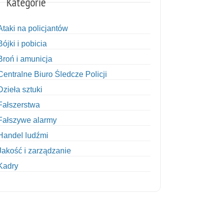
Kategorie
Ataki na policjantów
Bójki i pobicia
Broń i amunicja
Centralne Biuro Śledcze Policji
Dzieła sztuki
Fałszerstwa
Fałszywe alarmy
Handel ludźmi
Jakość i zarządzanie
Kadry
Kobiety w Policji
Korupcja
Kradzież