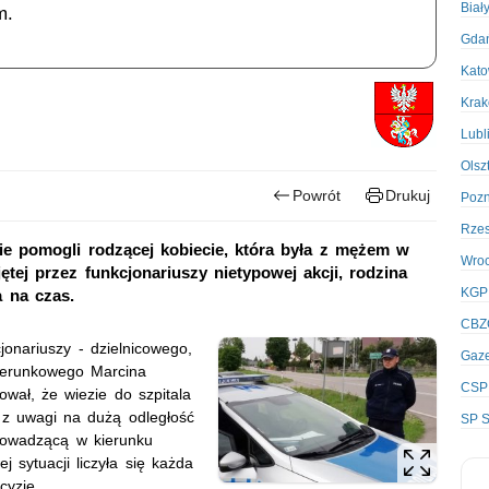
Biał
m.
Gda
Kato
Kra
"
Lubl
Olsz
Powrót
Drukuj
Poz
Rze
ie pomogli rodzącej kobiecie, która była z mężem w
Wro
ętej przez funkcjonariuszy nietypowej akcji, rodzina
KGP
a na czas.
CBZ
onariuszy - dzielnicowego,
Gaze
terunkowego Marcina
CSP
ował, że wiezie do szpitala
 z uwagi na dużą odległość
SP S
rowadzącą w kierunku
 sytuacji liczyła się każda
cyzję.