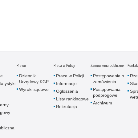
Prawo
Praca w Policji
Zamówienia publiczne
Kontak
je
Dziennik
Praca w Policji
Postępowania o
Rze
Urzędowy KGP
zamówienia
atystyki
Informacje
Skar
Wyroki sądowe
Postępowania
Ogłoszenia
Spr
podprogowe
wet
Listy rankingowe
Archiwum
arny
Rekrutacja
ogowy
ubliczna