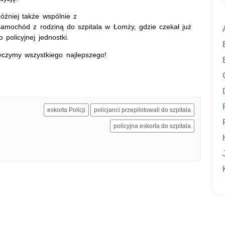
óźniej także wspólnie z
amochód z rodziną do szpitala w Łomży, gdzie czekał już
policyjnej jednostki.
yczymy wszystkiego najlepszego!
eskorta Policji
policjanci przepilotowali do szpitala
policyjna eskorta do szpitala