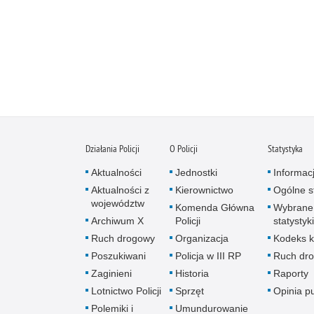
Działania Policji
O Policji
Statystyka
Aktualności
Jednostki
Informac
Aktualności z
Kierownictwo
Ogólne st
województw
Komenda Główna
Wybrane
Archiwum X
Policji
statystyki
Ruch drogowy
Organizacja
Kodeks k
Poszukiwani
Policja w III RP
Ruch dr
Zaginieni
Historia
Raporty
Lotnictwo Policji
Sprzęt
Opinia p
Polemiki i
Umundurowanie