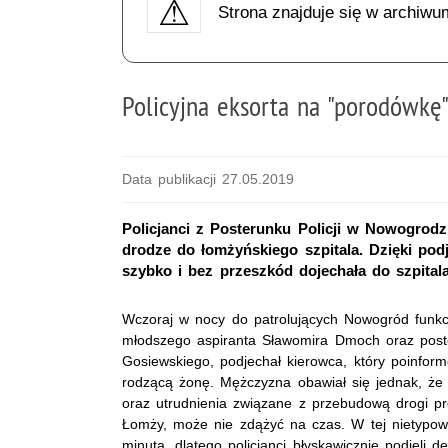
Strona znajduje się w archiwu
Policyjna eksorta na "porodówkę
Data publikacji 27.05.2019
Policjanci z Posterunku Policji w Nowogrodz
drodze do łomżyńskiego szpitala. Dzięki podj
szybko i bez przeszkód dojechała do szpital
Wczoraj w nocy do patrolujących Nowogród funkcj
młodszego aspiranta Sławomira Dmoch oraz pos
Gosiewskiego, podjechał kierowca, który poinform
rodzącą żonę. Mężczyzna obawiał się jednak, że
oraz utrudnienia związane z przebudową drogi p
Łomży, może nie zdążyć na czas. W tej nietypowej
minuta, dlatego policjanci błyskawicznie podjęli de