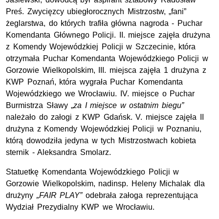
Preś. Zwycięzcy ubiegłorocznych Mistrzostw, „fani”
żeglarstwa, do których trafiła główna nagroda - Puchar
Komendanta Głównego Policji. II. miejsce zajęła drużyna
z Komendy Wojewódzkiej Policji w Szczecinie, która
otrzymała Puchar Komendanta Wojewódzkiego Policji w
Gorzowie Wielkopolskim, III. miejsca zajęła 1 drużyna z
KWP Poznań, która wygrała Puchar Komendanta
Wojewódzkiego we Wrocławiu. IV. miejsce o Puchar
Burmistrza Sławy „
za I miejsce w ostatnim biegu”
należało do załogi z KWP Gdańsk. V. miejsce zajęła II
drużyna z Komendy Wojewódzkiej Policji w Poznaniu,
którą dowodziła jedyna w tych Mistrzostwach kobieta
sternik - Aleksandra Smolarz.
Statuetkę Komendanta Wojewódzkiego Policji w
Gorzowie Wielkopolskim, nadinsp. Heleny Michalak dla
drużyny
„FAIR PLAY”
odebrała załoga reprezentująca
Wydział Prezydialny KWP we Wrocławiu.