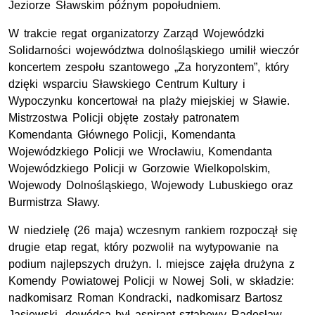
Jeziorze Sławskim późnym popołudniem.
W trakcie regat organizatorzy Zarząd Wojewódzki
Solidarności województwa dolnośląskiego umilił wieczór
koncertem zespołu szantowego „Za horyzontem”, który
dzięki wsparciu Sławskiego Centrum Kultury i
Wypoczynku koncertował na plaży miejskiej w Sławie.
Mistrzostwa Policji objęte zostały patronatem
Komendanta Głównego Policji, Komendanta
Wojewódzkiego Policji we Wrocławiu, Komendanta
Wojewódzkiego Policji w Gorzowie Wielkopolskim,
Wojewody Dolnośląskiego, Wojewody Lubuskiego oraz
Burmistrza Sławy.
W niedzielę (26 maja) wczesnym rankiem rozpoczął się
drugie etap regat, który pozwolił na wytypowanie na
podium najlepszych drużyn. I. miejsce zajęła drużyna z
Komendy Powiatowej Policji w Nowej Soli, w składzie:
nadkomisarz Roman Kondracki, nadkomisarz Bartosz
Jasiewski, dowódcą był aspirant sztabowy Radosław