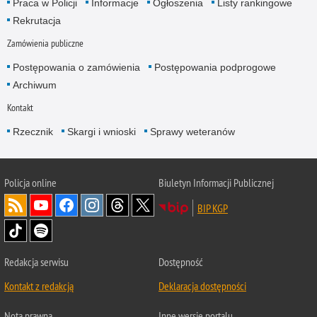
Praca w Policji
Informacje
Ogłoszenia
Listy rankingowe
Rekrutacja
Zamówienia publiczne
Postępowania o zamówienia
Postępowania podprogowe
Archiwum
Kontakt
Rzecznik
Skargi i wnioski
Sprawy weteranów
Policja
online
Biuletyn Informacji Publicznej
BIP KGP
Redakcja serwisu
Dostępność
Kontakt z redakcją
Deklaracja dostępności
Nota prawna
Inne wersje portalu