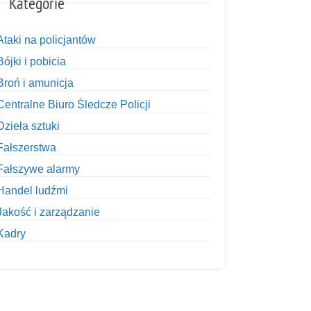
Kategorie
Ataki na policjantów
Bójki i pobicia
Broń i amunicja
Centralne Biuro Śledcze Policji
Dzieła sztuki
Fałszerstwa
Fałszywe alarmy
Handel ludźmi
Jakość i zarządzanie
Kadry
Kobiety w Policji
Korupcja
Kradzież