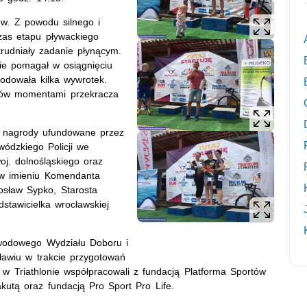
ów. Z powodu silnego i
zas etapu pływackiego
trudniały zadanie płynącym.
ie pomagał w osiągnięciu
wodowała kilka wywrotek.
ików momentami przekracza
ję nagrody ufundowane przez
ódzkiego Policji we
j. dolnośląskiego oraz
 w imieniu Komendanta
osław Sypko, Starosta
tawicielka wrocławskiej
Zawodowego Wydziału Doboru i
ławiu w trakcie przygotowań
i w Triathlonie współpracowali z fundacją Platforma Sportów
utą oraz fundacją Pro Sport Pro Life.