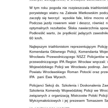
W tym roku pogoda nie rozpieszczała triathlonist
porywistego wiatru na Zalewie Mietkowskim podc
zaczęły się tworzyć wysokie fale, które mocno u
Podczas jazdy rowerem wiatr i deszcz, również n
optymalnych rezultatów. Śliska nawierzchnia spo
Podkreślić warto, że prędkość jadących zawodn
60 km/h.
Najlepszym triathlonistom reprezentującym Polic
Komendanta Głównego Policji, Komendanta Wojew
Wrocławiu Przewodniczącego NSZZ Policjantów wo
przewodniczącego IPA Region Wrocław wręczali:
Wojewódzkiego Policji we Wrocławiu podinsp. Jar
Powiatu Wrocławskiego Roman Potocki oraz przeds
IPA pani Ewa Wycech.
Policjanci Sekcji ds. Szkolenia i Doskonalenia 
Szkolenia Komendy Wojewódzkiej Policji we Wroc
związanych z organizacją Mistrzostw Polski Policj
Wytrzymałościowych i jej prezesem Tomaszem Sak