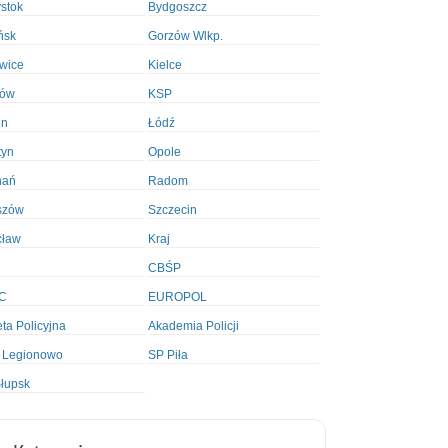
ystok
Bydgoszcz
ńsk
Gorzów Wlkp.
wice
Kielce
ków
KSP
in
Łódź
tyn
Opole
nań
Radom
szów
Szczecin
cław
Kraj
CBŚP
C
EUROPOL
ta Policyjna
Akademia Policji
 Legionowo
SP Piła
łupsk