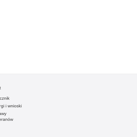
Profanacje, zbeszczeszczania
Profilaktyka
Przemoc domowa
Przemoc w szkole
Przemyt
Przestępczość alkoholowa
Przestępczość bankowa i kredytowa
Przestępczość cudzoziemców
Przestępczość farmaceutyczna
t
Przestępczość gospodarcza
cznik
Przestępczość internetowa
gi i wnioski
Przestępczość komputerowa
awy
Przestępczość kryminalna
eranów
Przestępczość międzynarodowa