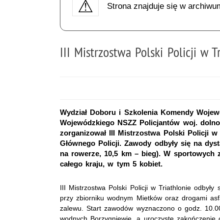
Strona znajduje się w archiwu
III Mistrzostwa Polski Policji w T
Wydział Doboru i Szkolenia Komendy Wojewó
Wojewódzkiego NSZZ Policjantów woj. dolno
zorganizował III Mistrzostwa Polski Policj
Głównego Policji. Zawody odbyły się na dyst
na rowerze, 10,5 km – bieg). W sportowych z
całego kraju, w tym 5 kobiet.
III Mistrzostwa Polski Policji w Triathlonie odbył
przy zbiorniku wodnym Mietków oraz drogami asf
zalewu. Start zawodów wyznaczono o godz. 10.00
wodnych Borzygniewie, a uroczyste zakończenie 