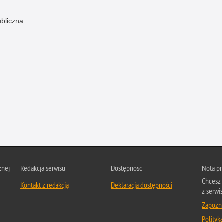
ubliczna
znej
Redakcja serwisu
Dostępność
Nota p
Chcesz 
Kontakt z redakcją
Deklaracja dostępności
z serwis
Zapozna
Polityk