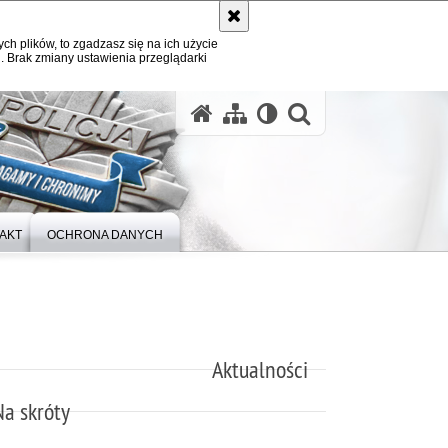
ych plików, to zgadzasz się na ich użycie
. Brak zmiany ustawienia przeglądarki
otwórz wysz
AKT
OCHRONA DANYCH
Aktualności
Na skróty