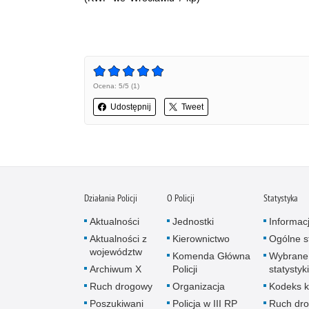
Ocena: 5/5 (1)
Udostępnij
Tweet
Działania Policji
O Policji
Statystyka
Aktualności
Jednostki
Informac
Aktualności z
Kierownictwo
Ogólne st
województw
Komenda Główna
Wybrane
Archiwum X
Policji
statystyki
Ruch drogowy
Organizacja
Kodeks k
Poszukiwani
Policja w III RP
Ruch dr