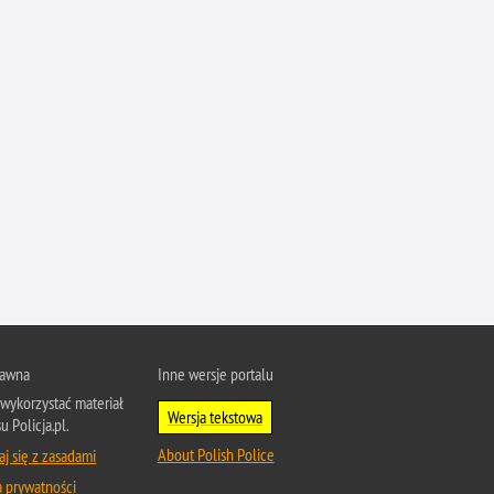
Przestępczość narkotykowa
Przestępczość nieletnich
Przestępczość paliwowa
Przestępczość przeciwko porządkowi
publicznemu
Przestępczość przeciwko prawom
autorskim
Przestępczość przeciwko środowisku
Przestępczość przeciwko zwierzętom
Przestępczość przeciwko życiu
Przestępczość samochodowa
Przestępczość seksualna
rawna
Inne wersje portalu
Przestępczość ubezpieczeniowa
wykorzystać materiał
Wersja tekstowa
Przewinienia w Policji
u Policja.pl.
Pseudokibice
About Polish Police
j się z zasadami
a prywatności
Rozboje