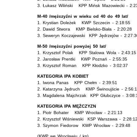
3. Łukasz Wiliński KPP Mińsk Mazowiecki - 2:2
M-40 /mężczyźni w wieku od 40 do 49 lat/
1. Krystian Doleżek KWP Szczecin - 2:18:55
2. Dawid Stwora KMP Bielsko-Biała - 2:20:28
3. Seweryn Koczajewski KPP Jędrzejów - 2:27:3
M-50 /mężczyźni powyżej 50 lat/
1. Krzysztof Polak KPP Stalowa Wola - 2:43:15
2. Jarosław Prentki KWP Poznań - 2:55:35
3. Krzysztof Roman KPP Kłodzko - 3:02:37
KATEGORIA IPA KOBIET
1. Iwona Panas KPP Chełm - 2:39:51
2. Katarzyna Jędruch KMP Świnoujście - 2:56:
3. Magdalena Majchrzak KPP Głubczyce - 3:08:
KATEGORIA IPA MĘŻCZYZN
1. Piotr Bohater KMP Wrocław - 2:21:13
2. Krzysztof Wiśniewski KSP Warszawa - 2:28:1
3. Szymon Fiedorow KWP Wrocław - 2:29:48
(KWP we Wrocławiu / kp)