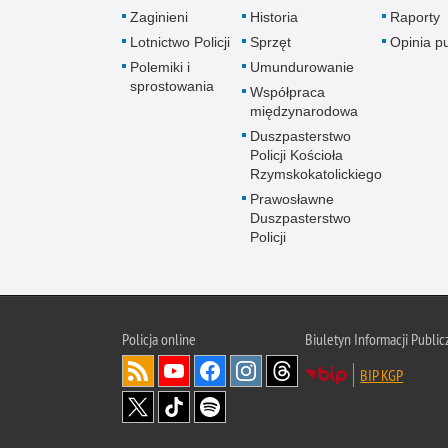
Zaginieni
Historia
Raporty
Lotnictwo Policji
Sprzęt
Opinia p
Polemiki i
Umundurowanie
sprostowania
Współpraca
międzynarodowa
Duszpasterstwo
Policji Kościoła
Rzymskokatolickiego
Prawosławne
Duszpasterstwo
Policji
Policja
online
Biuletyn Informacji Public
BIP KGP