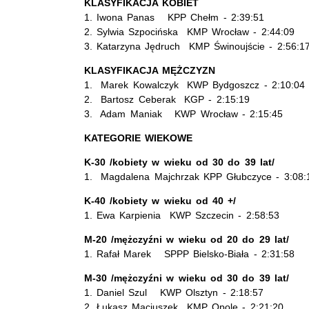
KLASYFIKACJA KOBIET
1. Iwona Panas KPP Chełm - 2:39:51
2. Sylwia Szpocińska KMP Wrocław - 2:44:09
3. Katarzyna Jędruch KMP Świnoujście - 2:56:1
KLASYFIKACJA MĘŻCZYZN
1. Marek Kowalczyk KWP Bydgoszcz - 2:10:04
2. Bartosz Ceberak KGP - 2:15:19
3. Adam Maniak KWP Wrocław - 2:15:45
KATEGORIE WIEKOWE
K-30 /kobiety w wieku od 30 do 39 lat/
1. Magdalena Majchrzak KPP Głubczyce - 3:08:
K-40 /kobiety w wieku od 40 +/
1. Ewa Karpienia KWP Szczecin - 2:58:53
M-20 /mężczyźni w wieku od 20 do 29 lat/
1. Rafał Marek SPPP Bielsko-Biała - 2:31:58
M-30 /mężczyźni w wieku od 30 do 39 lat/
1. Daniel Szul KWP Olsztyn - 2:18:57
2. Łukasz Maciuszek KMP Opole - 2:21:20