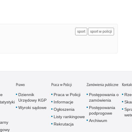
sport
sport w policji
Prawo
Praca w Policji
Zamówienia publiczne
Kontak
je
Dziennik
Praca w Policji
Postępowania o
Rze
Urzędowy KGP
zamówienia
atystyki
Informacje
Skar
Wyroki sądowe
Postępowania
Ogłoszenia
Spr
podprogowe
wet
Listy rankingowe
Archiwum
arny
Rekrutacja
ogowy