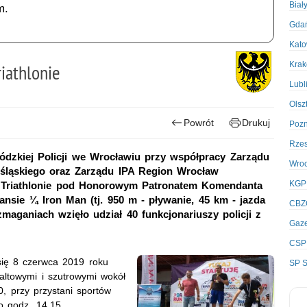
Biał
m.
Gda
Kato
Kra
riathlonie
Lubl
Olsz
Powrót
Drukuj
Poz
Rze
dzkiej Policji we Wrocławiu przy współpracy Zarządu
Wro
śląskiego oraz Zarządu IPA Region Wrocław
KGP
i w Triathlonie pod Honorowym Patronatem Komendanta
ansie ¼ Iron Man (tj. 950 m - pływanie, 45 km - jazda
CBZ
maganiach wzięło udział 40 funkcjonariuszy policji z
Gaze
CSP
y się 8 czerwca 2019 roku
SP S
altowymi i szutrowymi wokół
, przy przystani sportów
o godz. 14.15.