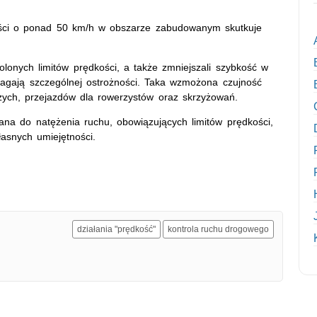
ości o ponad 50 km/h w obszarze zabudowanym skutkuje
olonych limitów prędkości, a także zmniejszali szybkość w
magają szczególnej ostrożności. Taka wzmożona czujność
szych, przejazdów dla rowerzystów oraz skrzyżowań.
na do natężenia ruchu, obowiązujących limitów prędkości,
asnych umiejętności.
działania "prędkość"
kontrola ruchu drogowego