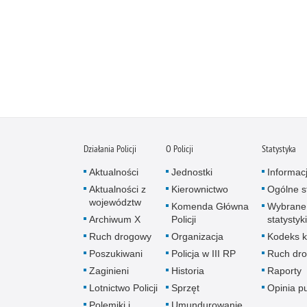
Działania Policji
O Policji
Statystyka
Aktualności
Jednostki
Informac
Aktualności z
Kierownictwo
Ogólne st
województw
Komenda Główna
Wybrane
Archiwum X
Policji
statystyki
Ruch drogowy
Organizacja
Kodeks k
Poszukiwani
Policja w III RP
Ruch dr
Zaginieni
Historia
Raporty
Lotnictwo Policji
Sprzęt
Opinia p
Polemiki i
Umundurowanie