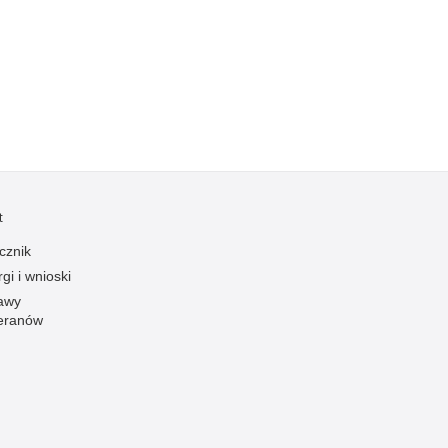
Kradzieże z włamaniem
Kultura
Logistyka, wyposażenie
Materiały wybuchowe
Nagrodzeni policjanci
Napady na banki
Napady na taksówkarzy
t
Napady na tiry
cznik
Nielegalny handel farmaceutykami
gi i wnioski
Nietrzeźwi kierujący
awy
eranów
Nietrzeźwi opiekunowie
Nietrzeźwi pracownicy
Niszczenie mienia
Nowoczesne technologie w pracy Policji
Odpowiedzialność majątkowa Policji