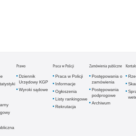
Prawo
Praca w Policji
Zamówienia publiczne
Kontak
je
Dziennik
Praca w Policji
Postępowania o
Rze
Urzędowy KGP
zamówienia
atystyki
Informacje
Skar
Wyroki sądowe
Postępowania
Ogłoszenia
Spr
podprogowe
wet
Listy rankingowe
Archiwum
arny
Rekrutacja
ogowy
ubliczna