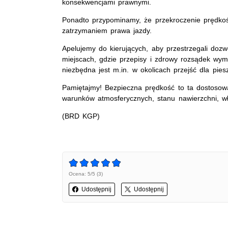
konsekwencjami prawnymi.
Ponadto przypominamy, że przekroczenie prędk
zatrzymaniem prawa jazdy.
Apelujemy do kierujących, aby przestrzegali dozw
miejscach, gdzie przepisy i zdrowy rozsądek wy
niezbędna jest m.in. w okolicach przejść dla pie
Pamiętajmy! Bezpieczna prędkość to ta dostosowa
warunków atmosferycznych, stanu nawierzchni, wł
(BRD KGP)
Ocena: 5/5 (3)
Udostępnij
Udostępnij