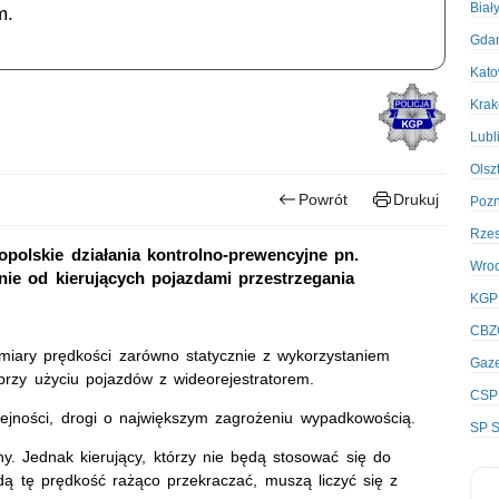
Biał
m.
Gda
Kato
Kra
Lubl
Olsz
Powrót
Drukuj
Poz
Rze
opolskie działania kontrolno-prewencyjne pn.
Wro
e od kierujących pojazdami przestrzegania
KGP
CBZ
miary prędkości zarówno statycznie z wykorzystaniem
Gaze
przy użyciu pojazdów z wideorejestratorem.
CSP
ejności, drogi o największym zagrożeniu wypadkowością.
SP S
y. Jednak kierujący, którzy nie będą stosować się do
ędą tę prędkość rażąco przekraczać, muszą liczyć się z