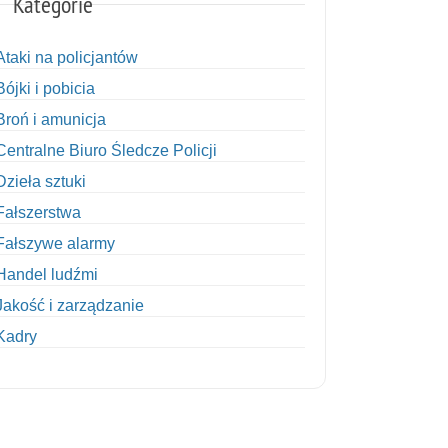
Kategorie
Ataki na policjantów
Bójki i pobicia
Broń i amunicja
Centralne Biuro Śledcze Policji
Dzieła sztuki
Fałszerstwa
Fałszywe alarmy
Handel ludźmi
Jakość i zarządzanie
Kadry
Kobiety w Policji
Korupcja
Kradzież