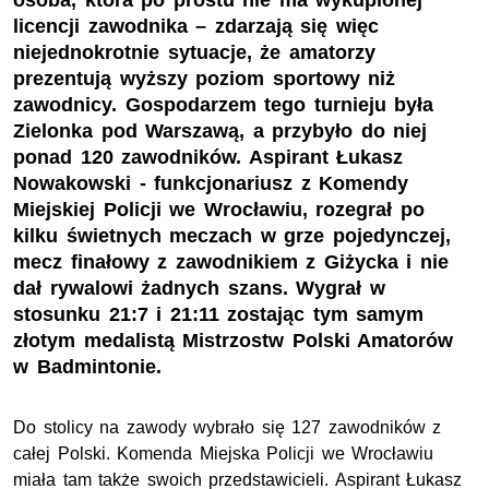
osoba, która po prostu nie ma wykupionej
licencji zawodnika – zdarzają się więc
niejednokrotnie sytuacje, że amatorzy
prezentują wyższy poziom sportowy niż
zawodnicy. Gospodarzem tego turnieju była
Zielonka pod Warszawą, a przybyło do niej
ponad 120 zawodników. Aspirant Łukasz
Nowakowski - funkcjonariusz z Komendy
Miejskiej Policji we Wrocławiu, rozegrał po
kilku świetnych meczach w grze pojedynczej,
mecz finałowy z zawodnikiem z Giżycka i nie
dał rywalowi żadnych szans. Wygrał w
stosunku 21:7 i 21:11 zostając tym samym
złotym medalistą Mistrzostw Polski Amatorów
w Badmintonie.
Do stolicy na zawody wybrało się 127 zawodników z
całej Polski. Komenda Miejska Policji we Wrocławiu
miała tam także swoich przedstawicieli. Aspirant Łukasz