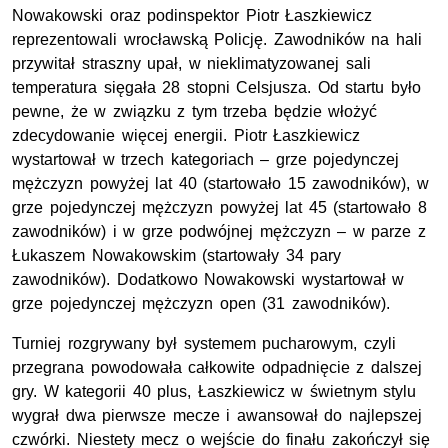
Nowakowski oraz podinspektor Piotr Łaszkiewicz
reprezentowali wrocławską Policję. Zawodników na hali
przywitał straszny upał, w nieklimatyzowanej sali
temperatura sięgała 28 stopni Celsjusza. Od startu było
pewne, że w związku z tym trzeba będzie włożyć
zdecydowanie więcej energii. Piotr Łaszkiewicz
wystartował w trzech kategoriach – grze pojedynczej
mężczyzn powyżej lat 40 (startowało 15 zawodników), w
grze pojedynczej mężczyzn powyżej lat 45 (startowało 8
zawodników) i w grze podwójnej mężczyzn – w parze z
Łukaszem Nowakowskim (startowały 34 pary
zawodników). Dodatkowo Nowakowski wystartował w
grze pojedynczej mężczyzn open (31 zawodników).
Turniej rozgrywany był systemem pucharowym, czyli
przegrana powodowała całkowite odpadnięcie z dalszej
gry. W kategorii 40 plus, Łaszkiewicz w świetnym stylu
wygrał dwa pierwsze mecze i awansował do najlepszej
czwórki. Niestety mecz o wejście do finału zakończył się