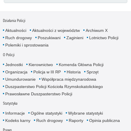
Działania Policji
Aktualności
Aktualności z województw
Archiwum X
Ruch drogowy
Poszukiwani
Zaginieni
Lotnictwo Policji
Polemiki i sprostowania
O Policji
Jednostki
Kierownictwo
Komenda Główna Policji
Organizacja
Policja w III RP
Historia
Sprzęt
Umundurowanie
Współpraca międzynarodowa
Duszpasterstwo Policji Kościoła Rzymskokatolickiego
Prawosławne Duszpasterstwo Policji
Statystyka
Informacje
Ogólne statystyki
Wybrane statystyki
Kodeks karny
Ruch drogowy
Raporty
Opinia publiczna
Prawo