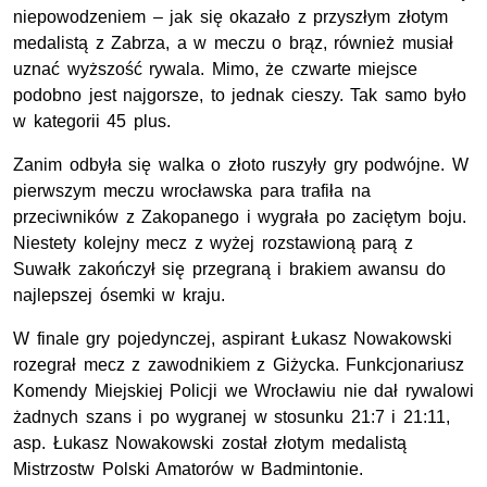
niepowodzeniem – jak się okazało z przyszłym złotym
medalistą z Zabrza, a w meczu o brąz, również musiał
uznać wyższość rywala. Mimo, że czwarte miejsce
podobno jest najgorsze, to jednak cieszy. Tak samo było
w kategorii 45 plus.
Zanim odbyła się walka o złoto ruszyły gry podwójne. W
pierwszym meczu wrocławska para trafiła na
przeciwników z Zakopanego i wygrała po zaciętym boju.
Niestety kolejny mecz z wyżej rozstawioną parą z
Suwałk zakończył się przegraną i brakiem awansu do
najlepszej ósemki w kraju.
W finale gry pojedynczej, aspirant Łukasz Nowakowski
rozegrał mecz z zawodnikiem z Giżycka. Funkcjonariusz
Komendy Miejskiej Policji we Wrocławiu nie dał rywalowi
żadnych szans i po wygranej w stosunku 21:7 i 21:11,
asp. Łukasz Nowakowski został złotym medalistą
Mistrzostw Polski Amatorów w Badmintonie.