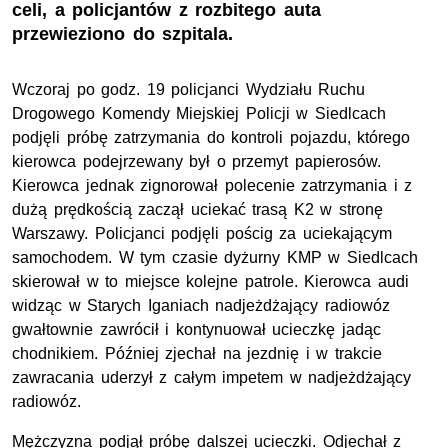
celi, a policjantów z rozbitego auta
przewieziono do szpitala.
Wczoraj po godz. 19 policjanci Wydziału Ruchu
Drogowego Komendy Miejskiej Policji w Siedlcach
podjęli próbę zatrzymania do kontroli pojazdu, którego
kierowca podejrzewany był o przemyt papierosów.
Kierowca jednak zignorował polecenie zatrzymania i z
dużą prędkością zaczął uciekać trasą K2 w stronę
Warszawy. Policjanci podjęli pościg za uciekającym
samochodem. W tym czasie dyżurny KMP w Siedlcach
skierował w to miejsce kolejne patrole. Kierowca audi
widząc w Starych Iganiach nadjeżdżający radiowóz
gwałtownie zawrócił i kontynuował ucieczkę jadąc
chodnikiem. Później zjechał na jezdnię i w trakcie
zawracania uderzył z całym impetem w nadjeżdżający
radiowóz.
Mężczyzna podjął próbę dalszej ucieczki. Odjechał z