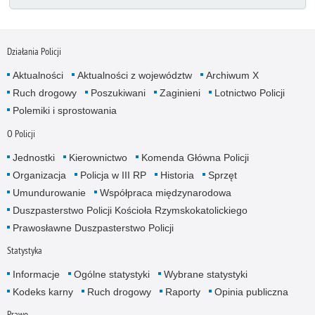
Działania Policji
Aktualności
Aktualności z województw
Archiwum X
Ruch drogowy
Poszukiwani
Zaginieni
Lotnictwo Policji
Polemiki i sprostowania
O Policji
Jednostki
Kierownictwo
Komenda Główna Policji
Organizacja
Policja w III RP
Historia
Sprzęt
Umundurowanie
Współpraca międzynarodowa
Duszpasterstwo Policji Kościoła Rzymskokatolickiego
Prawosławne Duszpasterstwo Policji
Statystyka
Informacje
Ogólne statystyki
Wybrane statystyki
Kodeks karny
Ruch drogowy
Raporty
Opinia publiczna
Prawo