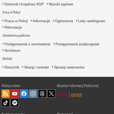
Dziennik Urzędowy KGP
Wyroki sądowe
Praca w Policji
Praca w Policji
Informacje
Ogłoszenia
Listy rankingowe
Rekrutacja
Zamówienia publiczne
Postępowania o zamówienia
Postępowania podprogowe
Archiwum
Kontakt
Rzecznik
Skargi i wnioski
Sprawy weteranów
Policja
online
Biuletyn Informacji Publicznej
BIP KGP
Redakcja serwisu
Dostępność