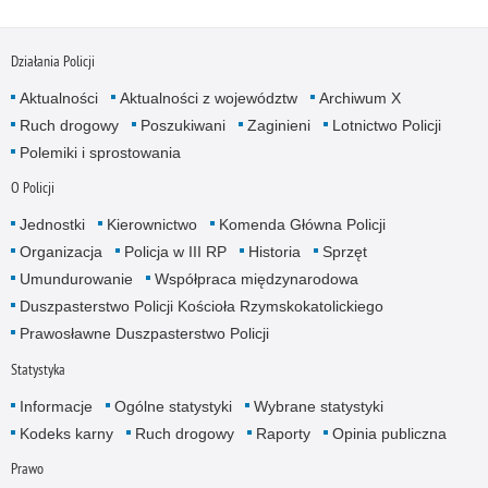
Działania Policji
Aktualności
Aktualności z województw
Archiwum X
Ruch drogowy
Poszukiwani
Zaginieni
Lotnictwo Policji
Polemiki i sprostowania
O Policji
Jednostki
Kierownictwo
Komenda Główna Policji
Organizacja
Policja w III RP
Historia
Sprzęt
Umundurowanie
Współpraca międzynarodowa
Duszpasterstwo Policji Kościoła Rzymskokatolickiego
Prawosławne Duszpasterstwo Policji
Statystyka
Informacje
Ogólne statystyki
Wybrane statystyki
Kodeks karny
Ruch drogowy
Raporty
Opinia publiczna
Prawo