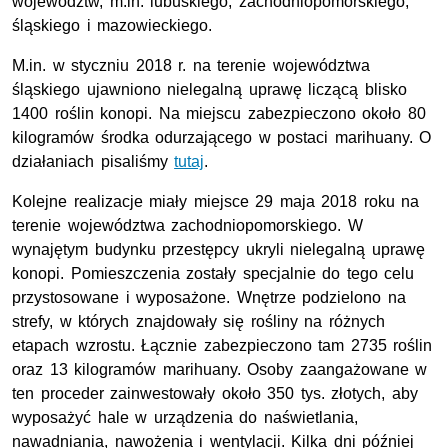
województw, m.in. lubuskiego, zachodniopomorskiego,
śląskiego i mazowieckiego.
M.in. w styczniu 2018 r. na terenie województwa
śląskiego ujawniono nielegalną uprawę liczącą blisko
1400 roślin konopi. Na miejscu zabezpieczono około 80
kilogramów środka odurzającego w postaci marihuany. O
działaniach pisaliśmy
tutaj
.
Kolejne realizacje miały miejsce 29 maja 2018 roku na
terenie województwa zachodniopomorskiego. W
wynajętym budynku przestępcy ukryli nielegalną uprawę
konopi. Pomieszczenia zostały specjalnie do tego celu
przystosowane i wyposażone. Wnętrze podzielono na
strefy, w których znajdowały się rośliny na różnych
etapach wzrostu. Łącznie zabezpieczono tam 2735 roślin
oraz 13 kilogramów marihuany. Osoby zaangażowane w
ten proceder zainwestowały około 350 tys. złotych, aby
wyposażyć hale w urządzenia do naświetlania,
nawadniania, nawożenia i wentylacji. Kilka dni później