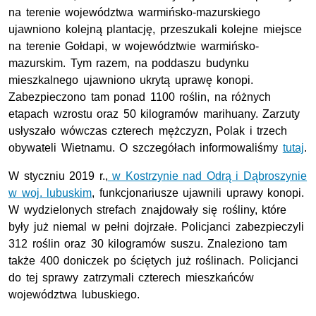
na terenie województwa warmińsko-mazurskiego
ujawniono kolejną plantację, przeszukali kolejne miejsce
na terenie Gołdapi, w województwie warmińsko-
mazurskim. Tym razem, na poddaszu budynku
mieszkalnego ujawniono ukrytą uprawę konopi.
Zabezpieczono tam ponad 1100 roślin, na różnych
etapach wzrostu oraz 50 kilogramów marihuany. Zarzuty
usłyszało wówczas czterech mężczyzn, Polak i trzech
obywateli Wietnamu. O szczegółach informowaliśmy
tutaj
.
W styczniu 2019 r.,
w Kostrzynie nad Odrą i Dąbroszynie
w woj. lubuskim
, funkcjonariusze ujawnili uprawy konopi.
W wydzielonych strefach znajdowały się rośliny, które
były już niemal w pełni dojrzałe. Policjanci zabezpieczyli
312 roślin oraz 30 kilogramów suszu. Znaleziono tam
także 400 doniczek po ściętych już roślinach. Policjanci
do tej sprawy zatrzymali czterech mieszkańców
województwa lubuskiego.