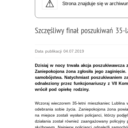
Strona znajduje się w archiwu
Szczęśliwy finał poszukiwań 35-l
Data publikacji 04.07.2019
Dzisiaj w nocy trwała akcja poszukiwawcza 
Zaniepokojona żona zgłosiła jego zaginięci
samobójstwa. Natychmiast poszukiwaniem zagin
odnaleziony przez funkcjonariuszy z VII Komi
wrócił pod opiekę rodziny.
Wczoraj wieczorem 35-letni mieszkaniec Lublina
odebrania sobie życia. Zaniepokojona żona powia
na miejsce zostali wysłani policjanci, którzy podj
działania został również zaangażowany policyjny
służbowym. Najpierw policjanci odnaleźli samoch