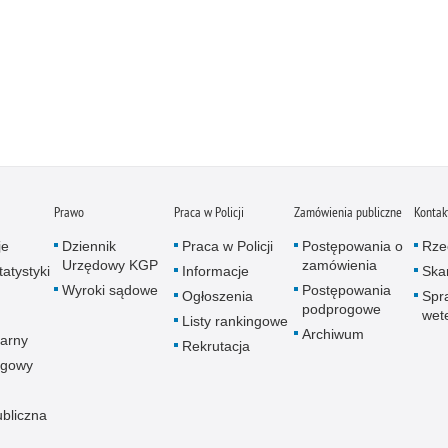
Prawo
Praca w Policji
Zamówienia publiczne
Kontak
je
Dziennik
Praca w Policji
Postępowania o
Rze
Urzędowy KGP
zamówienia
atystyki
Informacje
Skar
Wyroki sądowe
Postępowania
Ogłoszenia
Spr
podprogowe
wet
Listy rankingowe
Archiwum
arny
Rekrutacja
ogowy
ubliczna