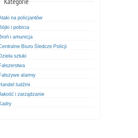
Kategorie
Ataki na policjantów
Bójki i pobicia
Broń i amunicja
Centralne Biuro Śledcze Policji
Dzieła sztuki
Fałszerstwa
Fałszywe alarmy
Handel ludźmi
Jakość i zarządzanie
Kadry
Kobiety w Policji
Korupcja
Kradzież