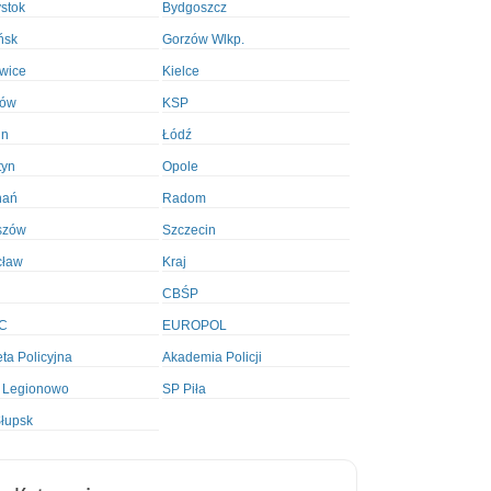
ystok
Bydgoszcz
ńsk
Gorzów Wlkp.
wice
Kielce
ków
KSP
in
Łódź
tyn
Opole
nań
Radom
szów
Szczecin
cław
Kraj
CBŚP
C
EUROPOL
ta Policyjna
Akademia Policji
 Legionowo
SP Piła
łupsk