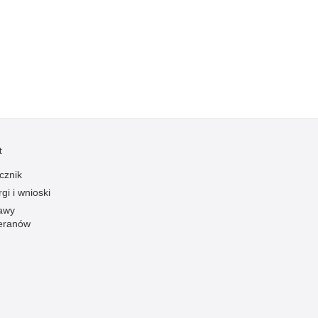
Kradzieże z włamaniem
Kultura
Logistyka, wyposażenie
Materiały wybuchowe
Nagrodzeni policjanci
Napady na banki
Napady na taksówkarzy
t
Napady na tiry
cznik
Nielegalny handel farmaceutykami
gi i wnioski
Nietrzeźwi kierujący
awy
eranów
Nietrzeźwi opiekunowie
Nietrzeźwi pracownicy
Niszczenie mienia
Nowoczesne technologie w pracy Policji
Odpowiedzialność majątkowa Policji