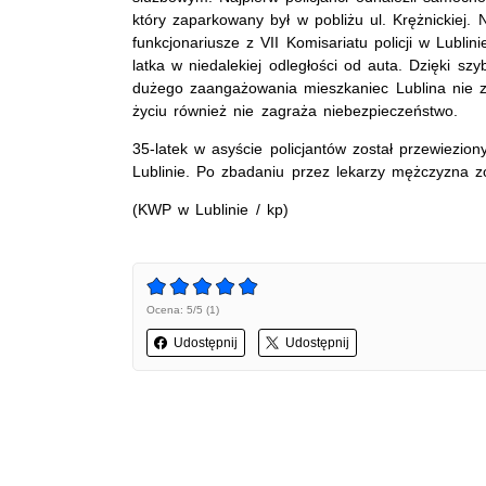
który zaparkowany był w pobliżu ul. Krężnickiej. 
funkcjonariusze z VII Komisariatu policji w Lublin
latka w niedalekiej odległości od auta. Dzięki szybk
dużego zaangażowania mieszkaniec Lublina nie zd
życiu również nie zagraża niebezpieczeństwo.
35-latek w asyście policjantów został przewiezion
Lublinie. Po zbadaniu przez lekarzy mężczyzna z
(KWP w Lublinie / kp)
Ocena: 5/5 (1)
Udostępnij
Udostępnij