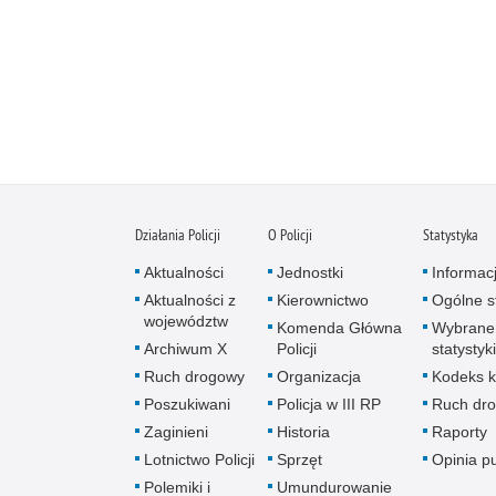
Działania Policji
O Policji
Statystyka
Aktualności
Jednostki
Informac
Aktualności z
Kierownictwo
Ogólne st
województw
Komenda Główna
Wybrane
Archiwum X
Policji
statystyki
Ruch drogowy
Organizacja
Kodeks k
Poszukiwani
Policja w III RP
Ruch dr
Zaginieni
Historia
Raporty
Lotnictwo Policji
Sprzęt
Opinia p
Polemiki i
Umundurowanie