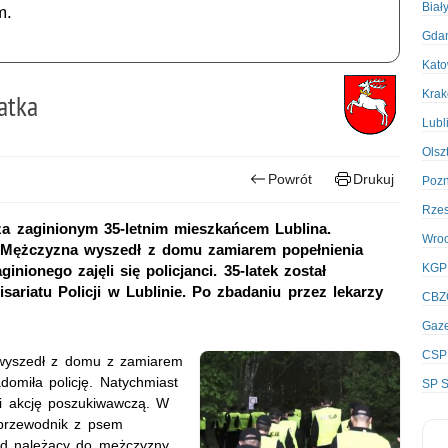
Biał
m.
Gda
Kato
Kra
atka
Lubl
Olsz
Powrót
Drukuj
Poz
Rze
za zaginionym 35-letnim mieszkańcem Lublina.
Wro
e. Mężczyzna wyszedł z domu zamiarem popełnienia
KGP
ionego zajęli się policjanci. 35-latek został
sariatu Policji w Lublinie. Po zbadaniu przez lekarzy
CBZ
Gaze
CSP
 wyszedł z domu z zamiarem
domiła policję. Natychmiast
SP S
ęli akcję poszukiwawczą. W
 przewodnik z psem
ód należący do mężczyzny,