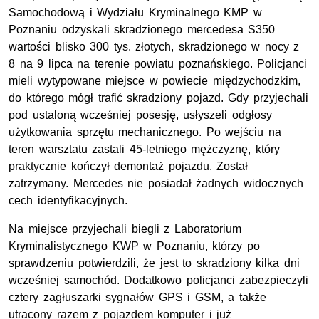
Samochodową i Wydziału Kryminalnego KMP w
Poznaniu odzyskali skradzionego mercedesa S350
wartości blisko 300 tys. złotych, skradzionego w nocy z
8 na 9 lipca na terenie powiatu poznańskiego. Policjanci
mieli wytypowane miejsce w powiecie międzychodzkim,
do którego mógł trafić skradziony pojazd. Gdy przyjechali
pod ustaloną wcześniej posesję, usłyszeli odgłosy
użytkowania sprzętu mechanicznego. Po wejściu na
teren warsztatu zastali 45-letniego mężczyznę, który
praktycznie kończył demontaż pojazdu. Został
zatrzymany. Mercedes nie posiadał żadnych widocznych
cech identyfikacyjnych.
Na miejsce przyjechali biegli z Laboratorium
Kryminalistycznego KWP w Poznaniu, którzy po
sprawdzeniu potwierdzili, że jest to skradziony kilka dni
wcześniej samochód. Dodatkowo policjanci zabezpieczyli
cztery zagłuszarki sygnałów GPS i GSM, a także
utracony razem z pojazdem komputer i już