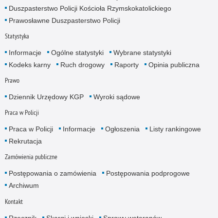
Duszpasterstwo Policji Kościoła Rzymskokatolickiego
Prawosławne Duszpasterstwo Policji
Statystyka
Informacje
Ogólne statystyki
Wybrane statystyki
Kodeks karny
Ruch drogowy
Raporty
Opinia publiczna
Prawo
Dziennik Urzędowy KGP
Wyroki sądowe
Praca w Policji
Praca w Policji
Informacje
Ogłoszenia
Listy rankingowe
Rekrutacja
Zamówienia publiczne
Postępowania o zamówienia
Postępowania podprogowe
Archiwum
Kontakt
Rzecznik
Skargi i wnioski
Sprawy weteranów