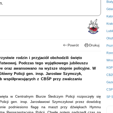
Biał
m.
Gda
Kato
Kra
Lubl
Olsz
Powrót
Drukuj
Poz
Rze
zystwie rodzin i przyjaciół obchodzili święto
Wro
aństwowej. Podczas tego wyjątkowego jubileuszu
KGP
e oraz awansowano na wyższe stopnie policyjne. W
Główny Policji gen. insp. Jarosław Szymczyk,
CBZ
żb współpracujących z CBŚP przy zwalczaniu
Gaze
CSP
ięta w Centralnym Biurze Śledczym Policji rozpoczęły się
SP S
licji gen. insp. Jarosławowi Szymczykowi przez dowódcę
pnie podniesiono flagę na maszt przy dźwiękach Hymnu
strę Reprezentacyjną Policji. Chwilę potem nadszedł czas na