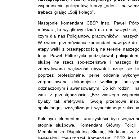
wspomnienie policjantów, którzy „odeszli na wi
trębacz grając „Śpij kolego”.
Następnie komendant CBŚP insp. Paweł Półtorz
mówiąc „To wyjątkowy dzień dla nas wszystkich
czym dla nas Policjantów, pracowników i naszych 
W swoim przemówieniu komendant nawiązał do cz
etapy walki z przestępczością na terenie naszego
Insp. Paweł Półtorzycki podziękował policjan
służbę na rzecz społeczeństwa i naszego kr
zdecydowana większość obywateli czuje się be
poprzez profesjonalne, pełne oddania wykony
zorganizowaną dokonujecie wielkiego policyj
odznaczonym i awansowanym. Do ich rodzin i najb
walki z przestępczością: „Bez waszego wsparcia
byłaby tak efektywna”. Swoją przemowę insp.
spokojnego, szczęśliwego i wypełnionego sukces
Kolejnym elementem uroczystości było wręcze
stopnie służbowe. Komendant Główny Policji
Medalami za Długoletnią Służbę, Medalami za Za
generałowi towarzyszył Komendant CBŚP insp. P