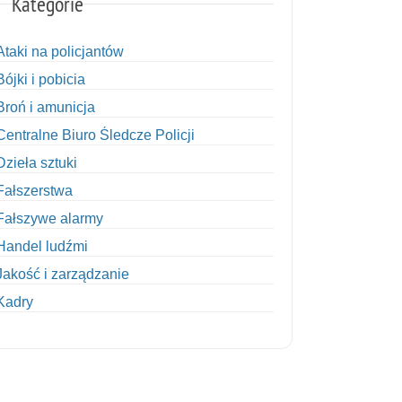
Kategorie
Ataki na policjantów
Bójki i pobicia
Broń i amunicja
Centralne Biuro Śledcze Policji
Dzieła sztuki
Fałszerstwa
Fałszywe alarmy
Handel ludźmi
Jakość i zarządzanie
Kadry
Kobiety w Policji
Korupcja
Kradzież