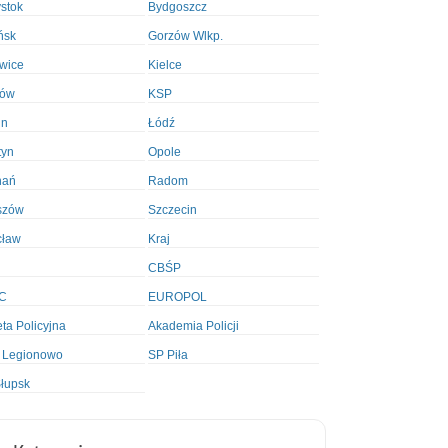
ystok
Bydgoszcz
ńsk
Gorzów Wlkp.
wice
Kielce
ków
KSP
in
Łódź
tyn
Opole
nań
Radom
szów
Szczecin
cław
Kraj
CBŚP
C
EUROPOL
ta Policyjna
Akademia Policji
 Legionowo
SP Piła
łupsk