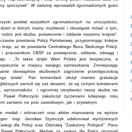
eczny spoczynek”. W zadumę wprowadził zgromadzonych gości
ycki powitał wszystkich zgromadzonych na uroczystości,
, dzień w którym mamy możliwość i obowiązek mówić o tym,
rodzin jest służba, poświecenie i oddanie naszemu krajowi”.
asów powstania Policji Państwowej, przypominając kolejne
 kraju, aż do powstania Centralnego Biura Śledczego Policji.
tom i pracownikom CBŚP za poświęcenie, oddanie, odwagę i
aju - „To także dzięki Wam Polska jest bezpieczna, a
zpiecznie w miejscu swojego zamieszkania. Zmniejszając
wanie obowiązków służbowych zagrożenie przestępczością
nego dzieła”. Pan komendant złożył również gratulacje
liższych zwrócił się zaś słowami, że są cichymi bohaterami
, wyrozumiałości i ogromnej cierpliwości nasza służba nie
 Paweł Półtorzycki zakończył życzeniami kolejnego roku
ami zarówno na polu zawodowym, jak i prywatnym.
nie medali i odznaczeń oraz aktów mianowania na wyższe
 gen. insp. Jarosław Szymczyk udekorował wyróżnionych
sługi dla Policji oraz Odznaką "Zasłużony Policjant". Panu
aweł Półtorzycki. Medale za zasługi dla Policji otrzymali