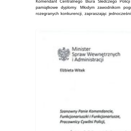
Komendant Centralnego Biura Śledczego Policj
pamiątkowe dyplomy. Młodym zawodnikom pogra
rozegranych konkurencji, zapraszając jednocześn