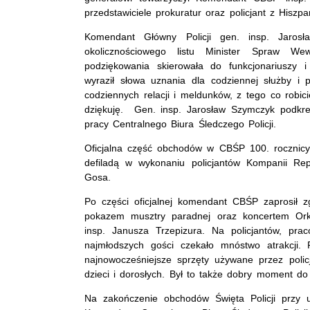
przedstawiciele prokuratur oraz policjant z Hiszpan
Komendant Główny Policji gen. insp. Jaros
okolicznościowego listu Minister Spraw Wew
podziękowania skierowała do funkcjonariuszy 
wyraził słowa uznania dla codziennej służby
codziennych relacji i meldunków, z tego co robi
dziękuję. Gen. insp. Jarosław Szymczyk podkreś
pracy Centralnego Biura Śledczego Policji.
Oficjalna część obchodów w CBŚP 100. rocznicy 
defiladą w wykonaniu policjantów Kompanii Re
Gosa.
Po części oficjalnej komendant CBŚP zaprosił z
pokazem musztry paradnej oraz koncertem Orkie
insp. Janusza Trzepizura. Na policjantów, pra
najmłodszych gości czekało mnóstwo atrakcji.
najnowocześniejsze sprzęty używane przez poli
dzieci i dorosłych. Był to także dobry moment d
Na zakończenie obchodów Święta Policji przy u