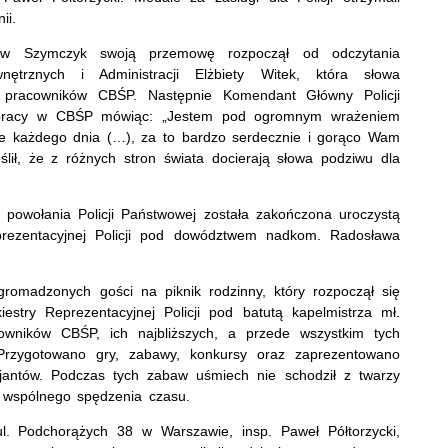
ii.
ław Szymczyk swoją przemowę rozpoczął od odczytania
nętrznych i Administracji Elżbiety Witek, która słowa
i pracowników CBŚP. Następnie Komendant Główny Policji
 i pracy w CBŚP mówiąc: „Jestem pod ogromnym wrażeniem
cie każdego dnia (…), za to bardzo serdecznie i gorąco Wam
lił, że z różnych stron świata docierają słowa podziwu dla
powołania Policji Państwowej została zakończona uroczystą
prezentacyjnej Policji pod dowództwem nadkom. Radosława
gromadzonych gości na piknik rodzinny, który rozpoczął się
stry Reprezentacyjnej Policji pod batutą kapelmistrza mł.
cowników CBŚP, ich najbliższych, a przede wszystkim tych
 Przygotowano gry, zabawy, konkursy oraz zaprezentowano
cjantów. Podczas tych zabaw uśmiech nie schodził z twarzy
o wspólnego spędzenia czasu.
l. Podchorążych 38 w Warszawie, insp. Paweł Półtorzycki,