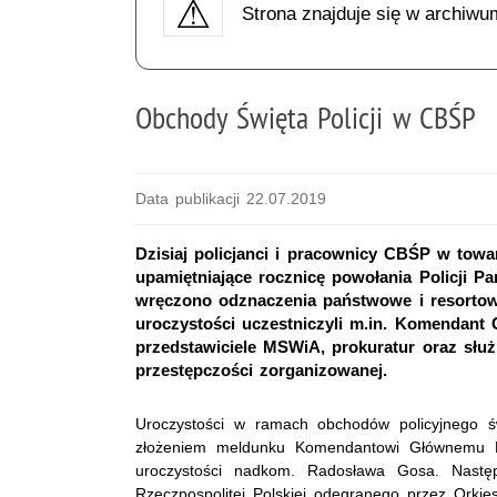
Strona znajduje się w archiwu
Obchody Święta Policji w CBŚP
Data publikacji 22.07.2019
Dzisiaj policjanci i pracownicy CBŚP w towar
upamiętniające rocznicę powołania Policji P
wręczono odznaczenia państwowe i resortow
uroczystości uczestniczyli m.in. Komendant 
przedstawiciele MSWiA, prokuratur oraz słu
przestępczości zorganizowanej.
Uroczystości w ramach obchodów policyjnego św
złożeniem meldunku Komendantowi Głównemu Po
uroczystości nadkom. Radosława Gosa. Nastę
Rzeczpospolitej Polskiej odegranego przez Orkie