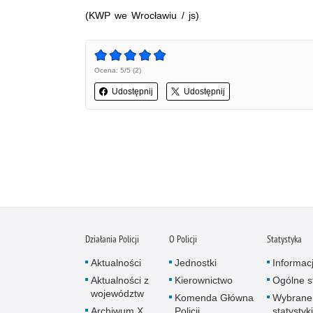
(KWP we Wrocławiu / js)
Ocena: 5/5 (2)
Udostępnij
Udostępnij
Działania Policji
O Policji
Statystyka
Aktualności
Jednostki
Informac
Aktualności z
Kierownictwo
Ogólne st
województw
Komenda Główna
Wybrane
Archiwum X
Policji
statystyki