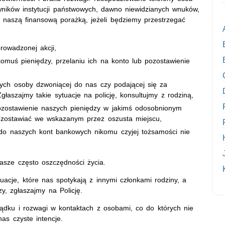
wników instytucji państwowych, dawno niewidzianych wnuków,
 naszą finansową porażką, jeżeli będziemy przestrzegać
prowadzonej akcji,
komuś pieniędzy, przelaniu ich na konto lub pozostawienie
nych osoby dzwoniącej do nas czy podającej się za
 Zgłaszajmy takie sytuacje na policję, konsultujmy z rodziną,
ozostawienie naszych pieniędzy w jakimś odosobnionym
pozostawiać we wskazanym przez oszusta miejscu,
do naszych kont bankowych nikomu czyjej tożsamości nie
asze często oszczędności życia.
acje, które nas spotykają z innymi członkami rodziny, a
y, zgłaszajmy na Policję.
sądku i rozwagi w kontaktach z osobami, co do których nie
s czyste intencje.