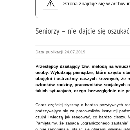
Strona znajduje się w archiwu
Seniorzy – nie dajcie się oszukać
Data publikacji 24.07.2019
Przestępcy działający tzw. metodą na wnuczk
osoby. Wyłudzają pieniądze, które często s
obojętni i ostrzeżmy naszych krewnych, że
członków rodziny, pracowników socjalnych c
takich sytuacjach, czego bezwzględnie nie p
Coraz częściej słyszmy o bardzo pozytywnych re
podszywające się za pracowników instytucji państw
czujni i wiedzą jak reagować, co bardzo cieszy.
Pamiętajmy, że zasada „ograniczonego zaufania” d
o niej zapominają, stając się ofiarami własnej ła