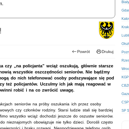
Biał
m.
Gda
Kato
Kra
!
Lubl
Olsz
Powrót
Drukuj
Poz
Rze
a czy „na policjanta” wciąż oszukują, głównie starsze
Wro
tanowią wszystkie oszczędności seniorów. Nie bądźmy
KGP
 mogą do nich telefonować osoby podszywające się pod
zy też policjantów. Uczulmy ich jak mają reagować w
CBZ
owinni robić i na co zwrócić uwagę.
Gaze
CSP
akcjach seniorów na próby oszukania ich przez osoby
owych czy członków rodziny. Starsi ludzie stali się bardziej
SP S
 Mimo wszystko wciąż dochodzi jeszcze do oszustw seniorów.
o nieznajomych obowiązuje nie tylko dzieci. Dorośli często
twowierności i braku rozwagi. Niespodziewane telefony osób