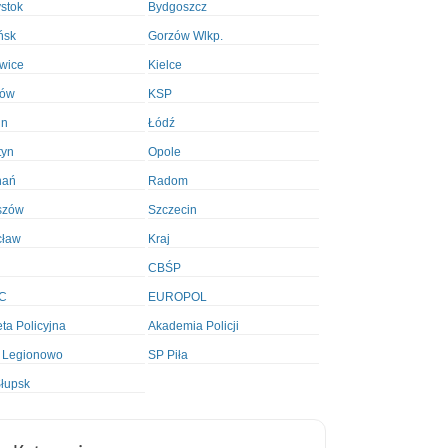
ystok
Bydgoszcz
ńsk
Gorzów Wlkp.
wice
Kielce
ków
KSP
in
Łódź
tyn
Opole
nań
Radom
szów
Szczecin
cław
Kraj
CBŚP
C
EUROPOL
ta Policyjna
Akademia Policji
 Legionowo
SP Piła
łupsk