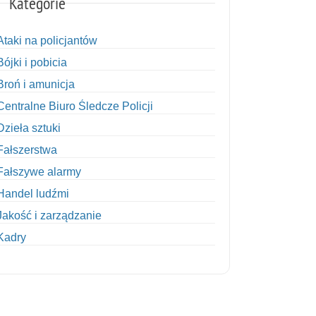
Kategorie
Ataki na policjantów
Bójki i pobicia
Broń i amunicja
Centralne Biuro Śledcze Policji
Dzieła sztuki
Fałszerstwa
Fałszywe alarmy
Handel ludźmi
Jakość i zarządzanie
Kadry
Kobiety w Policji
Korupcja
Kradzież