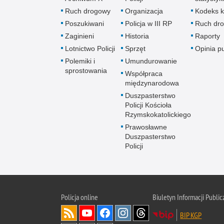
Ruch drogowy
Organizacja
Kodeks k
Poszukiwani
Policja w III RP
Ruch dr
Zaginieni
Historia
Raporty
Lotnictwo Policji
Sprzęt
Opinia p
Polemiki i
Umundurowanie
sprostowania
Współpraca
międzynarodowa
Duszpasterstwo
Policji Kościoła
Rzymskokatolickiego
Prawosławne
Duszpasterstwo
Policji
Policja
online
Biuletyn Informacji Public
BIP KGP