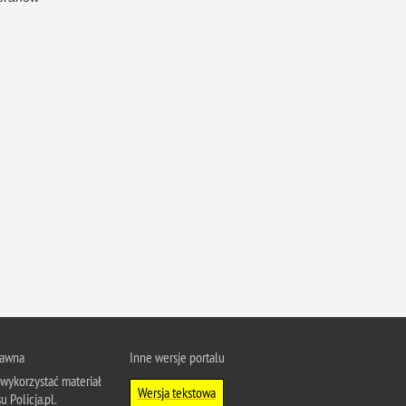
Ofiarni i odważni
Opinia publiczna
Oszustwa
Pedofilia, pornografia dziecięca
Piractwo przemysłowe
Podrabianie znaków towarowych
Pogryzienia przez psy
Polemiki i sprostowania
Policja inaczej
Policjant z pasją
Porwania
Pożary i podpalenia
rawna
Inne wersje portalu
Pranie brudnych pieniędzy
wykorzystać materiał
Wersja tekstowa
Prawa człowieka
u Policja.pl.