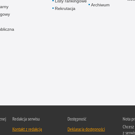
Listy rankingowe
Archiwum
arny
Rekrutacja
ogowy
ubliczna
znej
Redakcja serwisu
Dostępność
Nota p
Chcesz 
Kontakt z redakcją
Deklaracja dostępności
z serwis