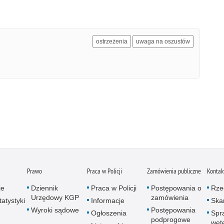
ostrzeżenia
uwaga na oszustów
Prawo
Praca w Policji
Zamówienia publiczne
Kontak
je
Dziennik
Praca w Policji
Postępowania o
Rze
Urzędowy KGP
zamówienia
atystyki
Informacje
Skar
Wyroki sądowe
Postępowania
Ogłoszenia
Spr
podprogowe
wet