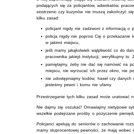
podających się za policjantów, adwokatów, praco
siostrzenic czy kuzynów nie muszą zakończyć się
kilku zasad:
policjant nigdy nie zadzwoni z informacją o 
policja nigdy nie poprosi Cię o przekazanie 
w jakimś miejscu,
jeśli mamy jakąkolwiek wątpliwość co do da
pracownika jakiejś instytucji, weryfikujmy to.
pamiętajmy, żeby nie dać się namówić na p
miejscu, nie wyrzucać ich przez okno, nie 
nie udostępniajmy kodów, haseł czy danych 
jesteśmy pewni i komu nie ufamy.
Przestrzeganie tych kilku zasad może uratować n
Nie dajmy się oszukać! Omawiajmy nietypowe sytu
wszelkie podejrzane prośby o pożyczenie pieniędz
Policjanci apelują do seniorów o zachowanie roz
mamy stuprocentowej pewności, że mają wobec na