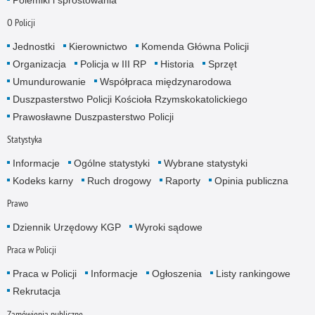
O Policji
Jednostki
Kierownictwo
Komenda Główna Policji
Organizacja
Policja w III RP
Historia
Sprzęt
Umundurowanie
Współpraca międzynarodowa
Duszpasterstwo Policji Kościoła Rzymskokatolickiego
Prawosławne Duszpasterstwo Policji
Statystyka
Informacje
Ogólne statystyki
Wybrane statystyki
Kodeks karny
Ruch drogowy
Raporty
Opinia publiczna
Prawo
Dziennik Urzędowy KGP
Wyroki sądowe
Praca w Policji
Praca w Policji
Informacje
Ogłoszenia
Listy rankingowe
Rekrutacja
Zamówienia publiczne