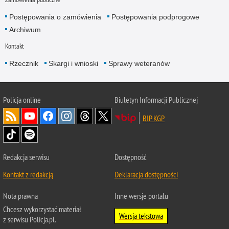
Postępowania o zamówienia
Postępowania podprogowe
Archiwum
Kontakt
Rzecznik
Skargi i wnioski
Sprawy weteranów
Policja
online
Biuletyn Informacji Publicznej
BIP KGP
Redakcja serwisu
Dostępność
Kontakt z redakcją
Deklaracja dostępności
Nota prawna
Inne wersje portalu
Chcesz wykorzystać materiał
Wersja tekstowa
z serwisu Policja.pl.