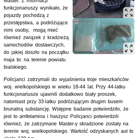
Master. Z informacji
funkcjonariuszy wynikało, że
pojazdy pochodzą z
przestępstwa, a podróżujące
nimi osoby, mogą mieć
również związek z kradzieżą
samochodów dostawczych,
do jakiej doszło na początku
maja br. na terenie powiatu
bialskiego.
Policjanci zatrzymali do wyjaśnienia troje mieszkańców
woj. wielkopolskiego w wieku 18-44 lat. Przy 44-latku
funkcjonariusze ujawnili dodatkowo biały proszek,
natomiast przy 33-latku podróżującym drugim busem
brunatną substancję. Wstępne badanie potwierdziło, że
jest to amfetamina i haszysz Policjanci potwierdzili
również, że zatrzymane Master-y skradzione zostały na
terenie woj. wielkopolskiego. Wartość odzyskanych aut to