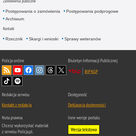
Zamówienia publiczne
Postępowania o zamówienia
Postępowania podprogowe
Archiwum
Kontakt
Rzecznik
Skargi i wnioski
Sprawy weteranów
Policja
online
Biuletyn Informacji Publicznej
BIP KGP
Redakcja serwisu
Dostępność
Kontakt z redakcją
Deklaracja dostępności
Nota prawna
Inne wersje portalu
Chcesz wykorzystać materiał
Wersja tekstowa
z serwisu Policja.pl.