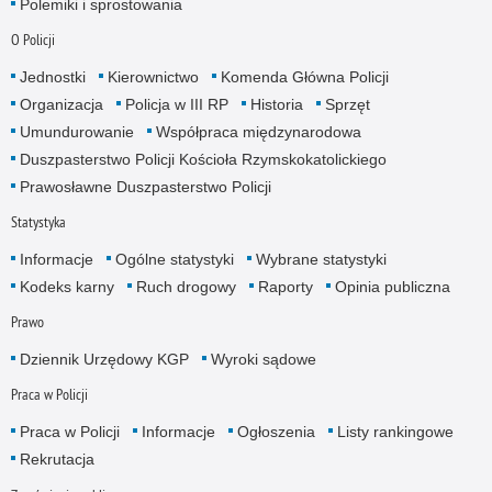
Polemiki i sprostowania
O Policji
Jednostki
Kierownictwo
Komenda Główna Policji
Organizacja
Policja w III RP
Historia
Sprzęt
Umundurowanie
Współpraca międzynarodowa
Duszpasterstwo Policji Kościoła Rzymskokatolickiego
Prawosławne Duszpasterstwo Policji
Statystyka
Informacje
Ogólne statystyki
Wybrane statystyki
Kodeks karny
Ruch drogowy
Raporty
Opinia publiczna
Prawo
Dziennik Urzędowy KGP
Wyroki sądowe
Praca w Policji
Praca w Policji
Informacje
Ogłoszenia
Listy rankingowe
Rekrutacja