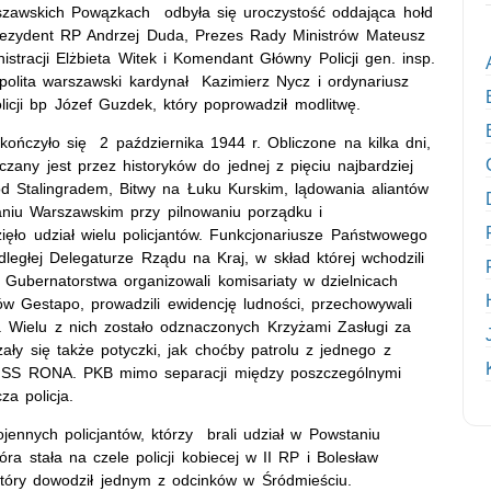
szawskich Powązkach odbyła się uroczystość oddająca hołd
 Prezydent RP Andrzej Duda, Prezes Rady Ministrów Mateusz
stracji Elżbieta Witek i Komendant Główny Policji gen. insp.
polita warszawski kardynał Kazimierz Nycz i ordynariusz
icji bp Józef Guzdek, który poprowadził modlitwę.
ończyło się 2 października 1944 r. Obliczone na kilka dni,
zany jest przez historyków do jednej z pięciu najbardziej
od Stalingradem, Bitwy na Łuku Kurskim, lądowania aliantów
niu Warszawskim przy pilnowaniu porządku i
zięło udział wielu policjantów. Funkcjonariusze Państwowego
egłej Delegaturze Rządu na Kraj, w skład której wchodzili
o Gubernatorstwa organizowali komisariaty w dzielnicach
ów Gestapo, prowadzili ewidencję ludności, przechowywali
e. Wielu z nich zostało odznaczonych Krzyżami Zasługi za
ały się także potyczki, jak choćby patrolu z jednego z
j SS RONA. PKB mimo separacji między poszczególnymi
za policja.
jennych policjantów, którzy brali udział w Powstaniu
ra stała na czele policji kobiecej w II RP i Bolesław
 który dowodził jednym z odcinków w Śródmieściu.