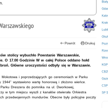
Biał
m.
Gda
Kato
Kra
 Warszawskiego
Lubl
Olsz
Powrót
Drukuj
Poz
Rze
ców stolicy wybuchło Powstanie Warszawskie,
Wro
ie. O 17.00 Godzinie W w całej Polsce oddano hołd
KGP
 broń. Główne uroczystości odbyły się w Warszawie.
CBZ
rszu Mokotowa i poprzedzających go ceremoniach w Parku
Gaze
y 1944” wystawiono wartę honorową i złożono wieńce.
CSP
 Parku Dreszera do pomnika na ul. Dworkowej,
zy w tym miejscu wyszli z kanałów otwierała Orkiestra
SP S
likach przedwojennych mundurów. Obecne były policyjne poczty