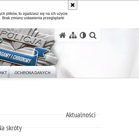
ych plików, to zgadzasz się na ich użycie
. Brak zmiany ustawienia przeglądarki
otwórz wysz
AKT
OCHRONA DANYCH
Aktualności
Na skróty