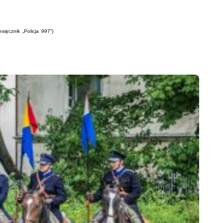
sięcznik „Policja 997”)