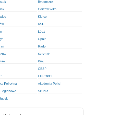
ystok
Bydgoszcz
ńsk
Gorzów Wlkp.
wice
Kielce
ków
KSP
in
Łódź
tyn
Opole
nań
Radom
szów
Szczecin
cław
Kraj
CBŚP
C
EUROPOL
ta Policyjna
Akademia Policji
 Legionowo
SP Piła
łupsk