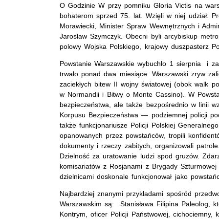
O Godzinie W przy pomniku Gloria Victis na war
bohaterom sprzed 75. lat. Wzięli w niej udział:
Morawiecki, Minister Spraw Wewnętrznych i Admini
Jarosław Szymczyk. Obecni byli arcybiskup metro
polowy Wojska Polskiego, krajowy duszpasterz Pol
Powstanie Warszawskie wybuchło 1 sierpnia i zak
trwało ponad dwa miesiące. Warszawski zryw zalic
zaciekłych bitew II wojny światowej (obok walk p
w Normandii i Bitwy o Monte Cassino). W Powsta
bezpieczeństwa, ale także bezpośrednio w linii w
Korpusu Bezpieczeństwa — podziemnej policji podl
także funkcjonariusze Policji Polskiej Generalneg
opanowanych przez powstańców, tropili konfident
dokumenty i rzeczy zabitych, organizowali patrol
Dzielność za uratowanie ludzi spod gruzów. Zdarz
komisariatów z Rosjanami z Brygady Szturmowe
dzielnicami doskonale funkcjonował jako powstańc
Najbardziej znanymi przykładami spośród przedwo
Warszawskim są: Stanisława Filipina Paleolog, któ
Kontrym, oficer Policji Państwowej, cichociemny,