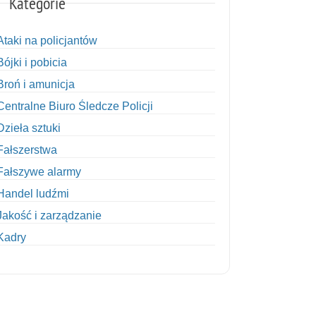
Kategorie
Ataki na policjantów
Bójki i pobicia
Broń i amunicja
Centralne Biuro Śledcze Policji
Dzieła sztuki
Fałszerstwa
Fałszywe alarmy
Handel ludźmi
Jakość i zarządzanie
Kadry
Kobiety w Policji
Korupcja
Kradzież