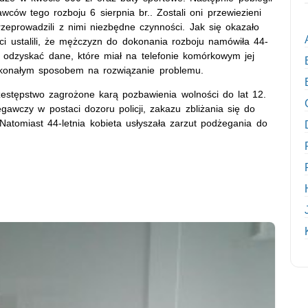
rawców tego rozboju 6 sierpnia br.. Zostali oni przewiezieni
przeprowadzili z nimi niezbędne czynności. Jak się okazało
ci ustalili, że mężczyzn do dokonania rozboju namówiła 44-
a odzyskać dane, które miał na telefonie komórkowym jej
oskonałym sposobem na rozwiązanie problemu.
estępstwo zagrożone karą pozbawienia wolności do lat 12.
awczy w postaci dozoru policji, zakazu zbliżania się do
atomiast 44-letnia kobieta usłyszała zarzut podżegania do