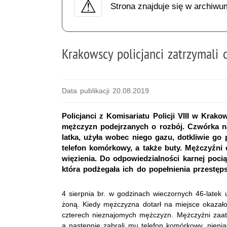
Strona znajduje się w archiwu
Krakowscy policjanci zatrzymali
Data publikacji 20.08.2019
Policjanci z Komisariatu Policji VIII w Krako
mężczyzn podejrzanych o rozbój. Czwórka n
latka, użyła wobec niego gazu, dotkliwie go 
telefon komórkowy, a także buty. Mężczyźni 
więzienia. Do odpowiedzialności karnej poci
która podżegała ich do popełnienia przestęp
4 sierpnia br. w godzinach wieczornych 46-latek
żoną. Kiedy mężczyzna dotarł na miejsce okazało
czterech nieznajomych mężczyzn. Mężczyźni zaatak
a następnie zabrali mu telefon komórkowy, pieni