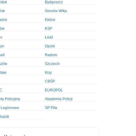
ystok
Bydgoszcz
ńsk
Gorzów Wlkp.
wice
Kielce
ków
KSP
in
Łódź
tyn
Opole
nań
Radom
szów
Szczecin
cław
Kraj
CBŚP
C
EUROPOL
ta Policyjna
Akademia Policji
 Legionowo
SP Piła
łupsk