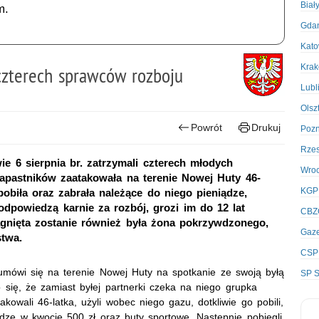
Biał
m.
Gda
Kato
Kra
 czterech sprawców rozboju
Lubl
Olsz
Powrót
Drukuj
Poz
Rze
wie 6 sierpnia br. zatrzymali czterech młodych
Wro
apastników zaatakowała na terenie Nowej Huty 46-
KGP
pobiła oraz zabrała należące do niego pieniądze,
odpowiedzą karnie za rozbój, grozi im do 12 lat
CBZ
ągnięta zostanie również była żona pokrzywdzonego,
Gaze
stwa.
CSP
 umówi się na terenie Nowej Huty na spotkanie ze swoją byłą
SP S
 się, że zamiast byłej partnerki czeka na niego grupka
owali 46-latka, użyli wobec niego gazu, dotkliwie go pobili,
ądze w kwocie 500 zł oraz buty sportowe. Następnie pobiegli