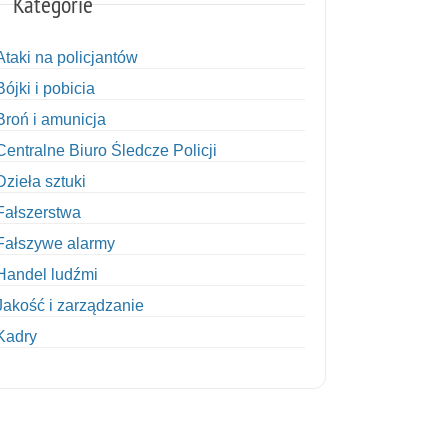
Kategorie
Ataki na policjantów
Bójki i pobicia
Broń i amunicja
Centralne Biuro Śledcze Policji
Dzieła sztuki
Fałszerstwa
Fałszywe alarmy
Handel ludźmi
Jakość i zarządzanie
Kadry
Kobiety w Policji
Korupcja
Kradzież