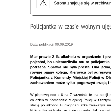
Strona znajduje się w archiwu
Policjantka w czasie wolnym uję
Data publikacji 09.09.2019
Miał prawie 2 ‰ alkoholu w organizmie i przy
pojechał, bo uniemożliwiła mu to policjantk
potrzeba. Sprawa nie była prosta. Ona jedna
równie pijany kolega. Kierowca był agresywn
Policjantka z Komendy Miejskiej Policji w Ol
zachowaniem może tylko pogorszyć swoją i t
W piątkową noc z 6 na 7 września br. na stacji p
co dzień w Komendzie Miejskiej Policji w Olsztyni
stację po alkohol. Funkcjonariuszka zauważyła męż
Policjantka widziała, że idzie do auta. Jak zaczą