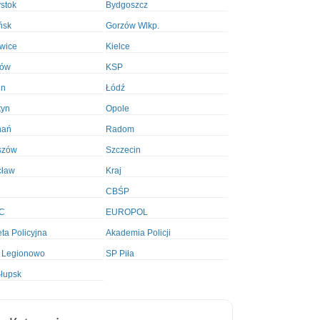
ystok
Bydgoszcz
ńsk
Gorzów Wlkp.
wice
Kielce
ków
KSP
in
Łódź
tyn
Opole
nań
Radom
szów
Szczecin
cław
Kraj
CBŚP
C
EUROPOL
ta Policyjna
Akademia Policji
 Legionowo
SP Piła
łupsk