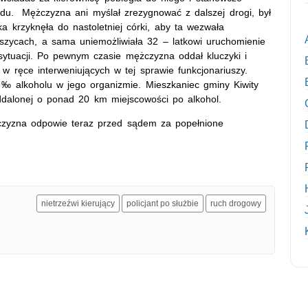
odu. Mężczyzna ani myślał zrezygnować z dalszej drogi, był
ka krzyknęła do nastoletniej córki, aby ta wezwała
oszycach, a sama uniemożliwiała 32 – latkowi uruchomienie
sytuacji. Po pewnym czasie mężczyzna oddał kluczyki i
 w ręce interweniujących w tej sprawie funkcjonariuszy.
‰ alkoholu w jego organizmie. Mieszkaniec gminy Kiwity
oddalonej o ponad 20 km miejscowości po alkohol.
czyzna odpowie teraz przed sądem za popełnione
nietrzeźwi kierujący
policjant po służbie
ruch drogowy