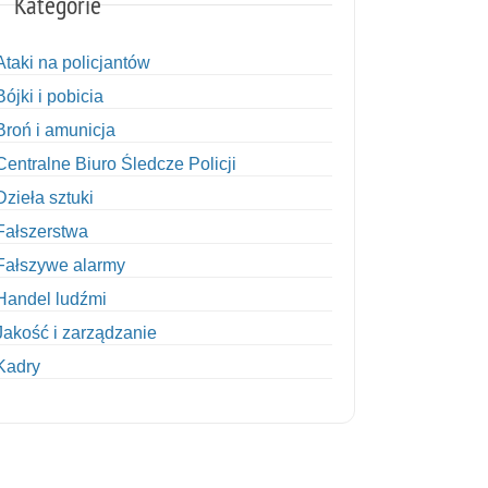
Kategorie
Ataki na policjantów
Bójki i pobicia
Broń i amunicja
Centralne Biuro Śledcze Policji
Dzieła sztuki
Fałszerstwa
Fałszywe alarmy
Handel ludźmi
Jakość i zarządzanie
Kadry
Kobiety w Policji
Korupcja
Kradzież