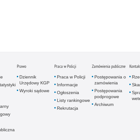
Prawo
Praca w Policji
Zamówienia publiczne
Kontak
je
Dziennik
Praca w Policji
Postępowania o
Rze
Urzędowy KGP
zamówienia
atystyki
Informacje
Skar
Wyroki sądowe
Postępowania
Ogłoszenia
Spr
podprogowe
wet
Listy rankingowe
Archiwum
arny
Rekrutacja
ogowy
ubliczna