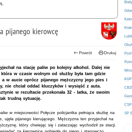
Biał
m.
Gda
Kato
Kra
ła pijanego kierowcę
Lubl
Olsz
Powrót
Drukuj
Poz
Rze
jechał na stację paliw po kolejny alkohol. Dalej nie
Wro
a, która w czasie wolnym od służby była tam gdzie
KGP
, a w aucie oprócz pijanego mężczyzny jego pies i
y, nie chciał oddać kluczyków i wysiąść z auta.
CBZ
sztynie w rezultacie przekonała 32 - latka, że swoim
Gaze
ak trudną sytuację.
CSP
aliw w miejscowości Połęcze policjantka pełniąca służbę na
SP S
e, ujęła pijanego kierującego. Mężczyzna ten przyjechał na
czyznę, który chwiejąc się i zataczając wychodził ze stacji.
ł wsiadać za kierownicę pobiegła do niego i stanowczo