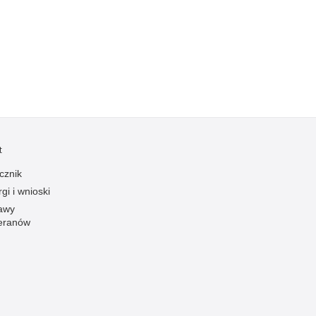
Kradzieże z włamaniem
Kultura
Logistyka, wyposażenie
Materiały wybuchowe
Nagrodzeni policjanci
Napady na banki
Napady na taksówkarzy
t
Napady na tiry
cznik
Nielegalny handel farmaceutykami
gi i wnioski
Nietrzeźwi kierujący
awy
eranów
Nietrzeźwi opiekunowie
Nietrzeźwi pracownicy
Niszczenie mienia
Nowoczesne technologie w pracy Policji
Odpowiedzialność majątkowa Policji