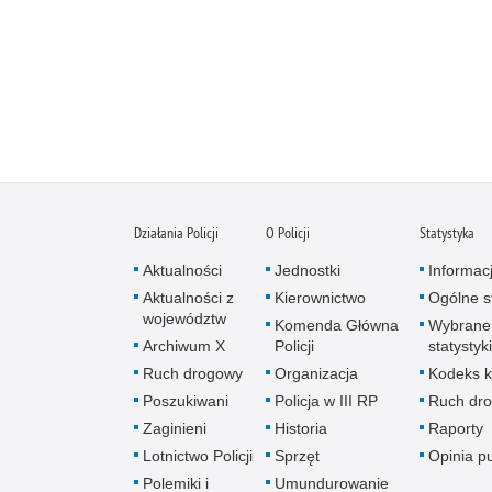
Działania Policji
O Policji
Statystyka
Aktualności
Jednostki
Informac
Aktualności z
Kierownictwo
Ogólne st
województw
Komenda Główna
Wybrane
Archiwum X
Policji
statystyki
Ruch drogowy
Organizacja
Kodeks k
Poszukiwani
Policja w III RP
Ruch dr
Zaginieni
Historia
Raporty
Lotnictwo Policji
Sprzęt
Opinia p
Polemiki i
Umundurowanie