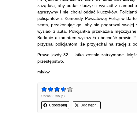
zażądała, aby oddał kluczyki i wysiadł z samoch
agresywny i nie chciał oddać kluczyków. Policjant
policjantów z Komendy Powiatowej Policji w Bart
seata, przekonując go, aby nie pogarszał swojej 
wysiadł z auta. Policjantka przekazała mężczyznę
Badanie alkomatem wykazało obecność prawie 2 
przyznał policjantom, że przyjechał na stację z 
Prawo jazdy 32 – latka zostało zatrzymane. Męż
przestępstwo.
mk/kw
Ocena: 3.6/5 (5)
Udostępnij
Udostępnij