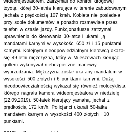
wideorejestratorem, zatrzymali do kontroli drogowej
toyotę, której 30-letnia kierująca w terenie zabudowanym
jechała z prędkością 107 km/h. Kobieta nie posiadała
przy sobie dokumentów a ponadto rozmawiała przez
telefon w czasie jazdy. Funkcjonariusze zatrzymali
uprawnienia do kierowania 30-latce i ukarali ją
mandatami karnymi w wysokości 650 zł i 15 punktami
karnymi. Kolejnym nieodpowiedzialnym kierowcą okazał
się 49-letni mężczyzna, który w Mileszewach kierując
golfem wykonywał niebezpieczne manewry
wyprzedzania. Mężczyzna został ukarany mandatem w
wysokości 500 złotych i 6 punktami karnymi. Dużą
nieodpowiedzialnością wykazał się również motocyklista,
którego nagrała kamera wideorejestratora w niedzielę
(22.09.2019). 50-latek kierujący yamahą, jechał z
prędkością 172 km/h. Policjanci ukarali 50-latka
mandatem karnym w wysokości 400 złotych i 10
punktami.