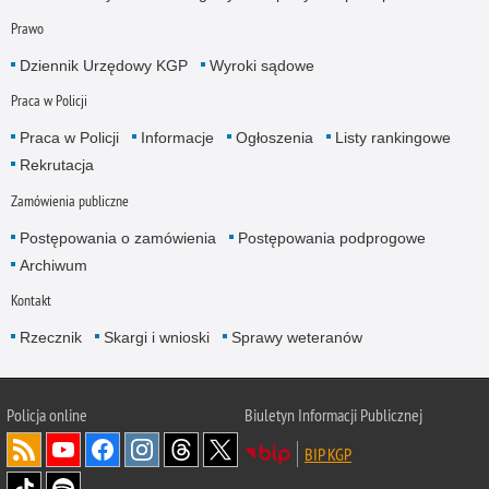
Prawo
Dziennik Urzędowy KGP
Wyroki sądowe
Praca w Policji
Praca w Policji
Informacje
Ogłoszenia
Listy rankingowe
Rekrutacja
Zamówienia publiczne
Postępowania o zamówienia
Postępowania podprogowe
Archiwum
Kontakt
Rzecznik
Skargi i wnioski
Sprawy weteranów
Policja
online
Biuletyn Informacji Publicznej
BIP KGP