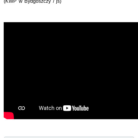
(KWP w Bydgoszczy / js)