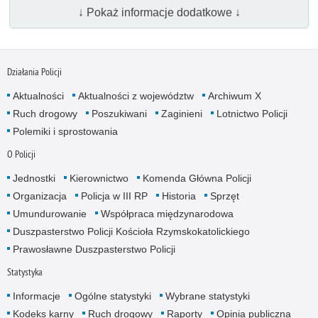
↓ Pokaż informacje dodatkowe ↓
Działania Policji
Aktualności
Aktualności z województw
Archiwum X
Ruch drogowy
Poszukiwani
Zaginieni
Lotnictwo Policji
Polemiki i sprostowania
O Policji
Jednostki
Kierownictwo
Komenda Główna Policji
Organizacja
Policja w III RP
Historia
Sprzęt
Umundurowanie
Współpraca międzynarodowa
Duszpasterstwo Policji Kościoła Rzymskokatolickiego
Prawosławne Duszpasterstwo Policji
Statystyka
Informacje
Ogólne statystyki
Wybrane statystyki
Kodeks karny
Ruch drogowy
Raporty
Opinia publiczna