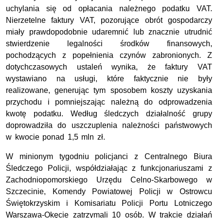
uchylania się od opłacania należnego podatku VAT.
Nierzetelne faktury VAT, pozorujące obrót gospodarczy
miały prawdopodobnie udaremnić lub znacznie utrudnić
stwierdzenie legalności środków finansowych,
pochodzących z popełnienia czynów zabronionych. Z
dotychczasowych ustaleń wynika, że faktury VAT
wystawiano na usługi, które faktycznie nie były
realizowane, generując tym sposobem koszty uzyskania
przychodu i pomniejszając należną do odprowadzenia
kwotę podatku. Według śledczych działalność grupy
doprowadziła do uszczuplenia należności państwowych
w kwocie ponad 1,5 mln zł.
W minionym tygodniu policjanci z Centralnego Biura
Śledczego Policji, współdziałając z funkcjonariuszami z
Zachodniopomorskiego Urzędu Celno-Skarbowego w
Szczecinie, Komendy Powiatowej Policji w Ostrowcu
Świętokrzyskim i Komisariatu Policji Portu Lotniczego
Warszawa-Okęcie zatrzymali 10 osób. W trakcie działań