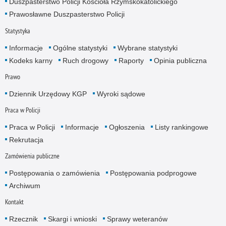
Duszpasterstwo Policji Kościoła Rzymskokatolickiego
Prawosławne Duszpasterstwo Policji
Statystyka
Informacje
Ogólne statystyki
Wybrane statystyki
Kodeks karny
Ruch drogowy
Raporty
Opinia publiczna
Prawo
Dziennik Urzędowy KGP
Wyroki sądowe
Praca w Policji
Praca w Policji
Informacje
Ogłoszenia
Listy rankingowe
Rekrutacja
Zamówienia publiczne
Postępowania o zamówienia
Postępowania podprogowe
Archiwum
Kontakt
Rzecznik
Skargi i wnioski
Sprawy weteranów