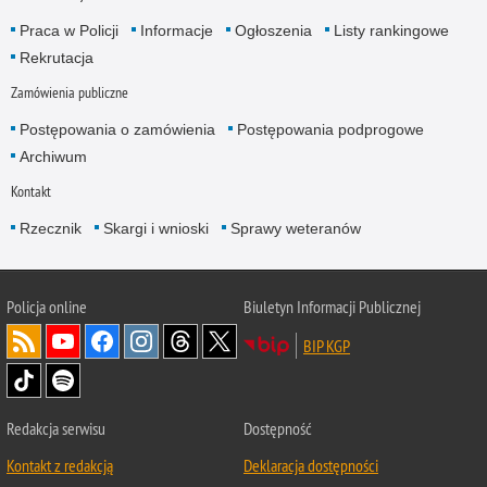
Praca w Policji
Informacje
Ogłoszenia
Listy rankingowe
Rekrutacja
Zamówienia publiczne
Postępowania o zamówienia
Postępowania podprogowe
Archiwum
Kontakt
Rzecznik
Skargi i wnioski
Sprawy weteranów
Policja
online
Biuletyn Informacji Publicznej
BIP KGP
Redakcja serwisu
Dostępność
Kontakt z redakcją
Deklaracja dostępności