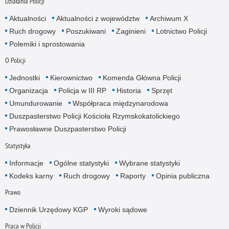
Działania Policji
Aktualności
Aktualności z województw
Archiwum X
Ruch drogowy
Poszukiwani
Zaginieni
Lotnictwo Policji
Polemiki i sprostowania
O Policji
Jednostki
Kierownictwo
Komenda Główna Policji
Organizacja
Policja w III RP
Historia
Sprzęt
Umundurowanie
Współpraca międzynarodowa
Duszpasterstwo Policji Kościoła Rzymskokatolickiego
Prawosławne Duszpasterstwo Policji
Statystyka
Informacje
Ogólne statystyki
Wybrane statystyki
Kodeks karny
Ruch drogowy
Raporty
Opinia publiczna
Prawo
Dziennik Urzędowy KGP
Wyroki sądowe
Praca w Policji