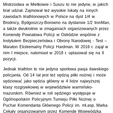
Mistrzostwa w Mietkowie i Suszu to nie jedyne, w jakich
brał udział. Zajmował też wysokie lokaty na innych
zawodach triathlonowych w Polsce na dyst 1/4 w
Brodnicy, Bydgoszczy-Borowno na dystansie 1/2 IronMan,
a także dwukrotnie w zmaganiach organizowanych przez
Komendę Powiatowa Policji w Ostródzie wspólnie z
Instytutem Bezpieczeństwa i Obrony Narodowej - Test –
Maraton Ekstremalny Policji Hardman. W 2016 r. zajął w
nim I miejsce, natomiast w 2018 r. uplasował się na II
pozycji.
Jednak triathlon to nie jedyna sportowa pasja iławskiego
policjanta. Od 14 lat jest też sędzią piłki nożnej i może
sędziować jako sędzia główny w 4 lidze najwyższej
klasy rozgrywkowej w województwie warmińsko-
mazurskim. Również w roli sędziego występuje w
Ogólnopolskim Policyjnym Turnieju Piłki Nożnej o
Puchar Komendanta Głównego Policji im. mł.asp. Marka
Cekały organizowanym przez Komendę Wojewódzką