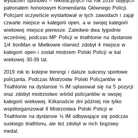
wydarzeń sportowo – rekreacyjnych na rok 2018 objętych
patronatem honorowym Komendanta Głównego Policji.
Policjant oczywiście wystartował w tych zawodach i zajął
czwarte miejsce w kategorii open, a w swojej kategorii
wiekowej miejsce pierwsze. Zaledwie dwa tygodnie
wcześniej, podczas MP Policji w triathlonie na dystansie
1/4 IronMan w Mietkowie również zdobył 4 miejsce w
kategorii open i został mistrzem Polski Policji w kat
wiekowej 30-39 lat.
2019 rok to kolejne treningi i dalsze sukcesy sportowe
policjanta. Podczas Mistrzostw Polski Policjantów w
Triathlonie na dystansie ¼ IM uplasował się na 5 pozycji
oraz zdobył mistrzostwo wśród policjantów w swojej
kategorii wiekowej. Kilkanaście dni później nie tylko
współorganizował II Mistrzostwa Polski Policji w
Triathlonie na dystansie ½ IM odbywające się podczas
suskiego triathlonu, ale też zdobył w nich brązowy
medal.