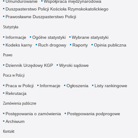
Umundurowanie
Współpraca międzynarodowa
Duszpasterstwo Policji Kościoła Rzymskokatolickiego
Prawosławne Duszpasterstwo Policji
Statystyka
Informacje
Ogólne statystyki
Wybrane statystyki
Kodeks karny
Ruch drogowy
Raporty
Opinia publiczna
Prawo
Dziennik Urzędowy KGP
Wyroki sądowe
Praca w Policji
Praca w Policji
Informacje
Ogłoszenia
Listy rankingowe
Rekrutacja
Zamówienia publiczne
Postępowania o zamówienia
Postępowania podprogowe
Archiwum
Kontakt