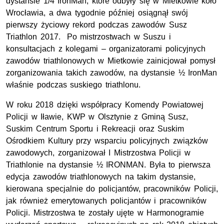
dystansie 1/4 IronMan, które odbyły się w Mietkowie koło
Wrocławia, a dwa tygodnie później osiągnął swój
pierwszy życiowy rekord podczas zawodów Susz
Triathlon 2017. Po mistrzostwach w Suszu i
konsultacjach z kolegami – organizatorami policyjnych
zawodów triathlonowych w Mietkowie zainicjował pomysł
zorganizowania takich zawodów, na dystansie ½ IronMan
właśnie podczas suskiego triathlonu.
W roku 2018 dzięki współpracy Komendy Powiatowej
Policji w Iławie, KWP w Olsztynie z Gminą Susz,
Suskim Centrum Sportu i Rekreacji oraz Suskim
Ośrodkiem Kultury przy wsparciu policyjnych związków
zawodowych, zorganizował I Mistrzostwa Policji w
Triathlonie na dystansie ½ IRONMAN. Była to pierwsza
edycja zawodów triathlonowych na takim dystansie,
kierowana specjalnie do policjantów, pracowników Policji,
jak również emerytowanych policjantów i pracowników
Policji. Mistrzostwa te zostały ujęte w Harmonogramie