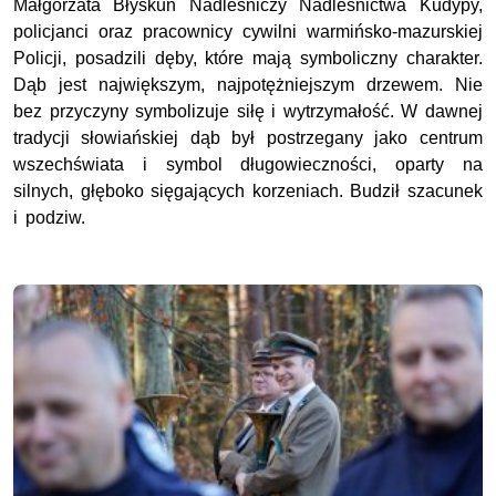
Małgorzata Błyskun Nadleśniczy Nadleśnictwa Kudypy,
policjanci oraz pracownicy cywilni warmińsko-mazurskiej
Policji, posadzili dęby, które mają symboliczny charakter.
Dąb jest największym, najpotężniejszym drzewem. Nie
bez przyczyny symbolizuje siłę i wytrzymałość. W dawnej
tradycji słowiańskiej dąb był postrzegany jako centrum
wszechświata i symbol długowieczności, oparty na
silnych, głęboko sięgających korzeniach. Budził szacunek
i podziw.