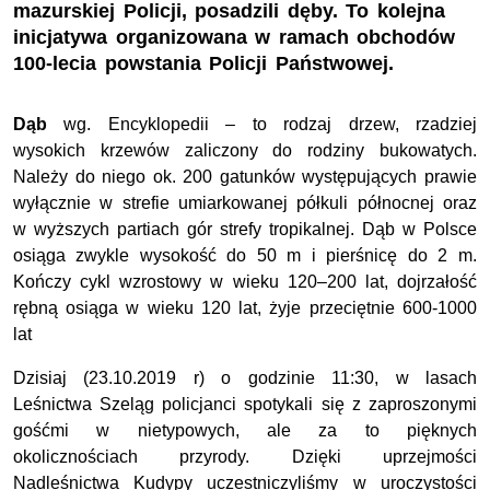
mazurskiej Policji, posadzili dęby. To kolejna
inicjatywa organizowana w ramach obchodów
100-lecia powstania Policji Państwowej.
Dąb
wg. Encyklopedii – to rodzaj drzew, rzadziej
wysokich krzewów zaliczony do rodziny bukowatych.
Należy do niego ok. 200 gatunków występujących prawie
wyłącznie w strefie umiarkowanej półkuli północnej oraz
w wyższych partiach gór strefy tropikalnej. Dąb w Polsce
osiąga zwykle wysokość do 50 m i pierśnicę do 2 m.
Kończy cykl wzrostowy w wieku 120–200 lat, dojrzałość
rębną osiąga w wieku 120 lat, żyje przeciętnie 600-1000
lat
Dzisiaj (23.10.2019 r) o godzinie 11:30, w lasach
Leśnictwa Szeląg policjanci spotykali się z zaproszonymi
gośćmi w nietypowych, ale za to pięknych
okolicznościach przyrody. Dzięki uprzejmości
Nadleśnictwa Kudypy uczestniczyliśmy w uroczystości