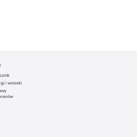
Kradzieże z włamaniem
Kultura
Logistyka, wyposażenie
Materiały wybuchowe
Nagrodzeni policjanci
Napady na banki
Napady na taksówkarzy
t
Napady na tiry
cznik
Nielegalny handel farmaceutykami
gi i wnioski
Nietrzeźwi kierujący
awy
eranów
Nietrzeźwi opiekunowie
Nietrzeźwi pracownicy
Niszczenie mienia
Nowoczesne technologie w pracy Policji
Odpowiedzialność majątkowa Policji