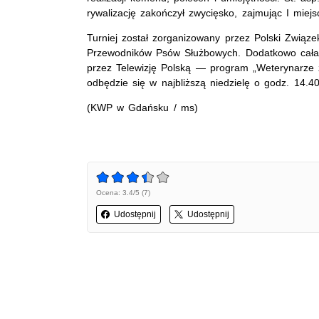
rywalizację zakończył zwycięsko, zajmując I miejs
Turniej został zorganizowany przez Polski Związek
Przewodników Psów Służbowych. Dodatkowo cała 
przez Telewizję Polską — program „Weterynarze 
odbędzie się w najbliższą niedzielę o godz. 14.4
(KWP w Gdańsku / ms)
Ocena: 3.4/5 (7)
Udostępnij
Udostępnij