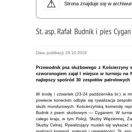
Strona znajduje się w archiwu
St. asp. Rafał Budnik i pies Cyga
Data publikacji 29.10.2019
Przewodnik psa służbowego z Kościerzyny s
czworonogiem zajął I miejsce w turnieju na N
najlepszy spośród 30 zespołów patrolowych 
W środę i czwartek (23-24 października br.) w mi
powiecie koneckim odbyła się rywalizacja zespołó
służb mundurowych. Kościerzyńską komendę repre
Budnik z psem służbowym — Cyganem. W turniej
całego kraju, w tym Policji, Służby Więziennej, 
Służby Celnej. Rywalizujący musieli się wykazać
realizacji komend, poleceń i umiejętności. St. asp