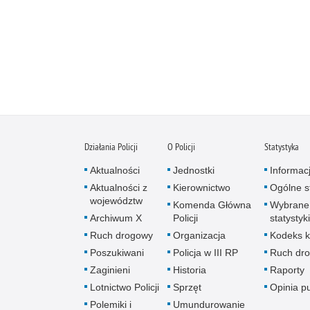
Działania Policji
O Policji
Statystyka
Aktualności
Jednostki
Informac
Aktualności z
Kierownictwo
Ogólne st
województw
Komenda Główna
Wybrane
Archiwum X
Policji
statystyki
Ruch drogowy
Organizacja
Kodeks k
Poszukiwani
Policja w III RP
Ruch dr
Zaginieni
Historia
Raporty
Lotnictwo Policji
Sprzęt
Opinia p
Polemiki i
Umundurowanie