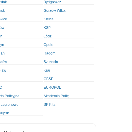
ystok
Bydgoszcz
ńsk
Gorzów Wlkp.
wice
Kielce
ków
KSP
in
Łódź
tyn
Opole
nań
Radom
szów
Szczecin
cław
Kraj
CBŚP
C
EUROPOL
ta Policyjna
Akademia Policji
 Legionowo
SP Piła
łupsk