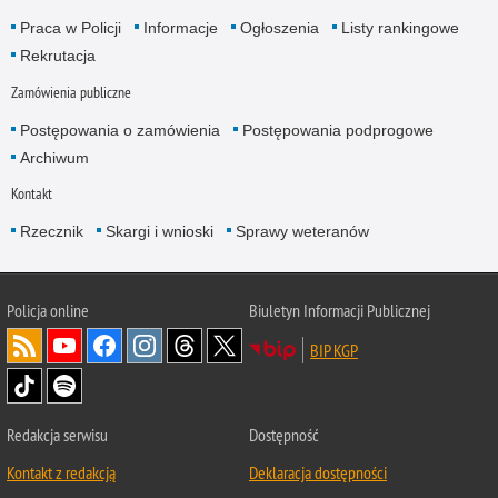
Praca w Policji
Informacje
Ogłoszenia
Listy rankingowe
Rekrutacja
Zamówienia publiczne
Postępowania o zamówienia
Postępowania podprogowe
Archiwum
Kontakt
Rzecznik
Skargi i wnioski
Sprawy weteranów
Policja
online
Biuletyn Informacji Publicznej
BIP KGP
Redakcja serwisu
Dostępność
Kontakt z redakcją
Deklaracja dostępności