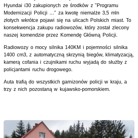
Hyundai i30 zakupionych ze środków z "Programu
Modernizacji Policji …" za kwotę niemalże 3,5 mln
złotych wkrótce pojawi się na ulicach Polskich miast. To
konsekwencja zakupu radiowozów, który został zlecony
naszej komendzie przez Komendę Główną Policji.
Radiowozy o mocy silnika 140KM i pojemności silnika
1400 cm3, z automatyczną skrzynią biegów, klimatyzacją,
kamerą cofania i czujnikami ruchu wyjadą do służby z
policjantami ruchu drogowego.
Auta trafią do wszystkich garnizonów policji w kraju, a
trzy z nich pozostaną w kujawsko-pomorskiem.