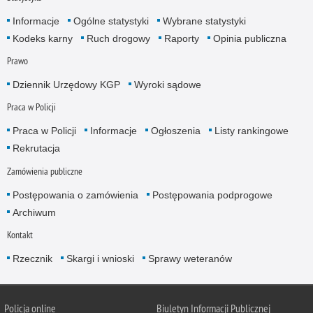
Informacje
Ogólne statystyki
Wybrane statystyki
Kodeks karny
Ruch drogowy
Raporty
Opinia publiczna
Prawo
Dziennik Urzędowy KGP
Wyroki sądowe
Praca w Policji
Praca w Policji
Informacje
Ogłoszenia
Listy rankingowe
Rekrutacja
Zamówienia publiczne
Postępowania o zamówienia
Postępowania podprogowe
Archiwum
Kontakt
Rzecznik
Skargi i wnioski
Sprawy weteranów
Policja
online
Biuletyn Informacji Publicznej