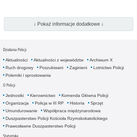
↓ Pokaż informacje dodatkowe ↓
Działania Policji
Aktualności
Aktualności z województw
Archiwum X
Ruch drogowy
Poszukiwani
Zaginieni
Lotnictwo Policji
Polemiki i sprostowania
O Policji
Jednostki
Kierownictwo
Komenda Główna Policji
Organizacja
Policja w III RP
Historia
Sprzęt
Umundurowanie
Współpraca międzynarodowa
Duszpasterstwo Policji Kościoła Rzymskokatolickiego
Prawosławne Duszpasterstwo Policji
Statystyka