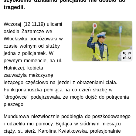
szybkiemu działaniu policjantki nie doszło do
tragedii.
Wczoraj (12.11.19) ulicami
osiedla Zazamcze we
Włocławku podróżowała w
czasie wolnym od służby
jedna z policjantek. W
pewnym momencie, na ul.
Hutniczej, kobieta
zauważyła mężczyznę
leżącego częściowo na jezdni z obrażeniami ciała.
Funkcjonariuszka pełniąca na co dzień służbę w
"drogówce" podejrzewała, że mogło dojść do potrącenia
pieszego.
Mundurowa niezwłocznie podbiegła do poszkodowanego
i udzieliła mu pomocy. Będąca w siódmym miesiącu
ciąży, st. sierż. Karolina Kwiatkowska, profesjonalnie