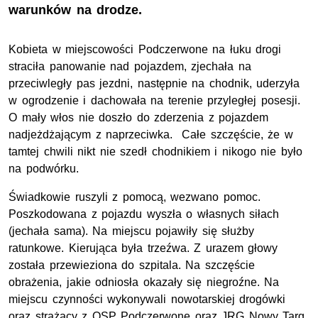
warunków na drodze.
Kobieta w miejscowości Podczerwone na łuku drogi
straciła panowanie nad pojazdem, zjechała na
przeciwległy pas jezdni, następnie na chodnik, uderzyła
w ogrodzenie i dachowała na terenie przyległej posesji.
O mały włos nie doszło do zderzenia z pojazdem
nadjeżdżającym z naprzeciwka. Całe szczęście, że w
tamtej chwili nikt nie szedł chodnikiem i nikogo nie było
na podwórku.
Świadkowie ruszyli z pomocą, wezwano pomoc.
Poszkodowana z pojazdu wyszła o własnych siłach
(jechała sama). Na miejscu pojawiły się służby
ratunkowe. Kierująca była trzeźwa. Z urazem głowy
została przewieziona do szpitala. Na szczęście
obrażenia, jakie odniosła okazały się niegroźne. Na
miejscu czynności wykonywali nowotarskiej drogówki
oraz strażacy z OSP Podczerwone oraz JRG Nowy Targ.