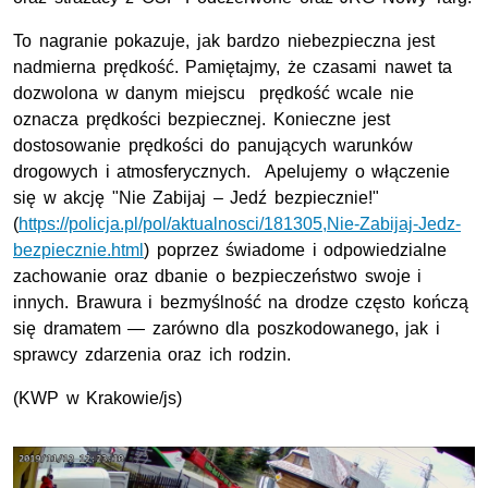
To nagranie pokazuje, jak bardzo niebezpieczna jest
nadmierna prędkość. Pamiętajmy, że czasami nawet ta
dozwolona w danym miejscu prędkość wcale nie
oznacza prędkości bezpiecznej. Konieczne jest
dostosowanie prędkości do panujących warunków
drogowych i atmosferycznych. Apelujemy o włączenie
się w akcję "Nie Zabijaj – Jedź bezpiecznie!"
(
https://policja.pl/pol/aktualnosci/181305,Nie-Zabijaj-Jedz-
bezpiecznie.html
) poprzez świadome i odpowiedzialne
zachowanie oraz dbanie o bezpieczeństwo swoje i
innych. Brawura i bezmyślność na drodze często kończą
się dramatem — zarówno dla poszkodowanego, jak i
sprawcy zdarzenia oraz ich rodzin.
(KWP w Krakowie/js)