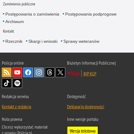
Zamówienia publiczne
Postępowania o zamówienia
Postępowania podprogowe
Archiwum
Kontakt
Rzecznik
Skargi i wnioski
Sprawy weteranów
Policja
online
Biuletyn Informacji Publicznej
BIP KGP
Redakcja serwisu
Dostępność
Kontakt z redakcją
Deklaracja dostępności
Nota prawna
Inne wersje portalu
Chcesz wykorzystać materiał
Wersja tekstowa
z serwisu Policja.pl.