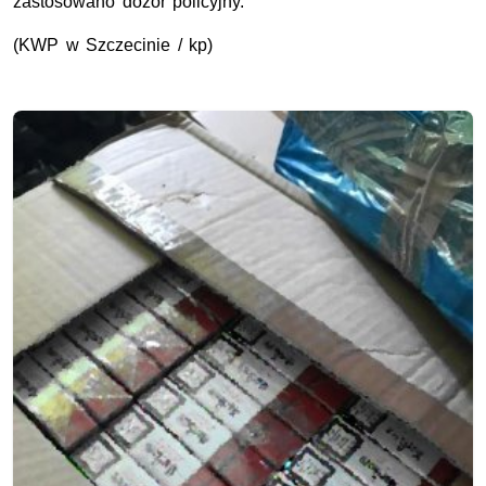
zastosowano dozór policyjny.
(KWP w Szczecinie / kp)