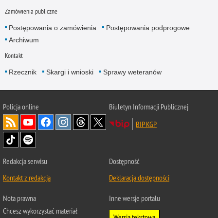
Zamówienia publiczne
Postępowania o zamówienia
Postępowania podprogowe
Archiwum
Kontakt
Rzecznik
Skargi i wnioski
Sprawy weteranów
Policja
online
Biuletyn Informacji Publicznej
BIP KGP
Redakcja serwisu
Dostępność
Kontakt z redakcją
Deklaracja dostępności
Nota prawna
Inne wersje portalu
Chcesz wykorzystać materiał
Wersja tekstowa