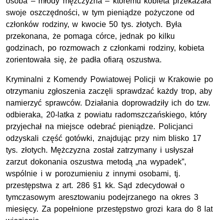
osoba – młody mężczyzna – któremu kobieta przekazała
swoje oszczędności, w tym pieniądze pożyczone od
członków rodziny, w kwocie 50 tys. złotych. Była
przekonana, że pomaga córce, jednak po kilku
godzinach, po rozmowach z członkami rodziny, kobieta
zorientowała się, że padła ofiarą oszustwa.
Kryminalni z Komendy Powiatowej Policji w Krakowie po
otrzymaniu zgłoszenia zaczęli sprawdzać każdy trop, aby
namierzyć sprawców. Działania doprowadziły ich do tzw.
odbieraka, 20-latka z powiatu radomszczańskiego, który
przyjechał na miejsce odebrać pieniądze. Policjanci
odzyskali część gotówki, znajdując przy nim blisko 17
tys. złotych. Mężczyzna został zatrzymany i usłyszał
zarzut dokonania oszustwa metodą „na wypadek”,
wspólnie i w porozumieniu z innymi osobami, tj.
przestępstwa z art. 286 §1 kk. Sąd zdecydował o
tymczasowym aresztowaniu podejrzanego na okres 3
miesięcy. Za popełnione przestępstwo grozi kara do 8 lat