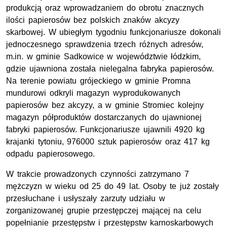
produkcją oraz wprowadzaniem do obrotu znacznych
ilości papierosów bez polskich znaków akcyzy
skarbowej. W ubiegłym tygodniu funkcjonariusze dokonali
jednoczesnego sprawdzenia trzech różnych adresów,
m.in. w gminie Sadkowice w województwie łódzkim,
gdzie ujawniona została nielegalna fabryka papierosów.
Na terenie powiatu grójeckiego w gminie Promna
mundurowi odkryli magazyn wyprodukowanych
papierosów bez akcyzy, a w gminie Stromiec kolejny
magazyn półproduktów dostarczanych do ujawnionej
fabryki papierosów. Funkcjonariusze ujawnili 4920 kg
krajanki tytoniu, 976000 sztuk papierosów oraz 417 kg
odpadu papierosowego.
W trakcie prowadzonych czynności zatrzymano 7
mężczyzn w wieku od 25 do 49 lat. Osoby te już zostały
przesłuchane i usłyszały zarzuty udziału w
zorganizowanej grupie przestępczej mającej na celu
popełnianie przestępstw i przestępstw karnoskarbowych