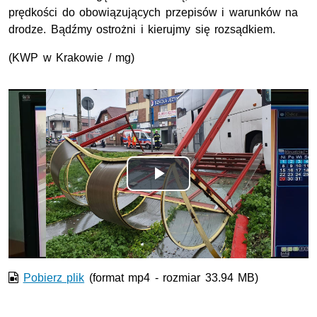
prędkości do obowiązujących przepisów i warunków na
drodze. Bądźmy ostrożni i kierujmy się rozsądkiem.
(KWP w Krakowie / mg)
Opis filmu: nagranie z kamer monitoringu karambolu
Odtwórz
wideo
Pobierz plik
(format mp4 - rozmiar 33.94 MB)