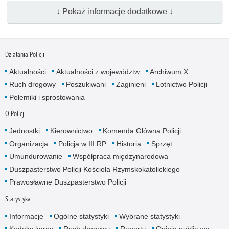
↓ Pokaż informacje dodatkowe ↓
Działania Policji
Aktualności
Aktualności z województw
Archiwum X
Ruch drogowy
Poszukiwani
Zaginieni
Lotnictwo Policji
Polemiki i sprostowania
O Policji
Jednostki
Kierownictwo
Komenda Główna Policji
Organizacja
Policja w III RP
Historia
Sprzęt
Umundurowanie
Współpraca międzynarodowa
Duszpasterstwo Policji Kościoła Rzymskokatolickiego
Prawosławne Duszpasterstwo Policji
Statystyka
Informacje
Ogólne statystyki
Wybrane statystyki
Kodeks karny
Ruch drogowy
Raporty
Opinia publiczna