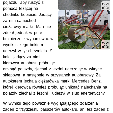
pojazdu, aby ruszyć z
pomocą leżącej na
chodniku kobiecie. Jadący
za nim samochód
ciężarowy marki Man nie
zdołał jednak w porę
bezpiecznie wyhamować w
wyniku czego bokiem
uderzył w tył chevroleta. Z
kolei jadący za nimi
kierowca autobusu próbując
ominąć pojazdy, zjechał z jezdni uderzając w witrynę
sklepową, a następnie w przystanek autobusowy. Za
autokarem jechała ciężarówka marki Mercedes Benz,
której kierowca również próbując uniknąć najechania na
pojazdy zjechał z jezdni i uderzył w słup energetyczny.
W wyniku tego poważnie wyglądającego zdarzenia
żaden z trzydziestu pasażerów autokaru, ani też żaden z