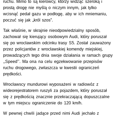
ruchu. Mimo to są kierowcy, którzy widząc szeroką i
prostą drogę nie myślą o niczym innym, jak tylko
wcisnąć pedał gazu w podłogę, aby w ich mniemaniu,
poczuć się jak „król szos”.
Tak właśnie, w skrajnie nieodpowiedzialny sposób,
zachował się kierujący osobowym Audi, który poruszał
się po wrocławskim odcinku trasy S5. Został zauważony
przez policjantów z wrocławskiej komendy miejskiej,
prowadzących tego dnia swoje działania w ramach grupy
,,Speed’’. Ma ona na celu egzekwowanie przepisów
ruchu drogowego, zwłaszcza w kwestii ograniczeń
prędkości.
Wrocławscy mundurowi wyposażeni w radiowóz z
wideorejestratorem ruszyli za pojazdem, który poruszał
się z prędkością znacznie przekraczającą dopuszczalne
w tym miejscu ograniczenie do 120 km/h.
W pewnej chwili jadące przed nimi Audi jechało z