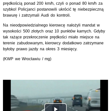
prędkością ponad 200 km/h, czyli o ponad 80 km/h za
szybko! Policjanci postanowili ukrócić tę niebezpieczną
brawurę i zatrzymali Audi do kontroli.
Na nieodpowiedzialnego kierowcę nałożyli mandat w
wysokości 500 złotych oraz 10 punktów karnych. Gdyby
tak rażące przekroczenie prędkości miało miejsce na
terenie zabudowanym, kierowcy dodatkowo zatrzymane
byłoby prawo jazdy na okres 3 miesięcy.
(KWP we Wrocławiu / mg)
Opis filmu: nagranie z policyjnego wideorejestratora przekr