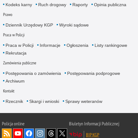
Kodeks karny
Ruch drogowy
Raporty
Opinia publiczna
Prawo
Dziennik Urzędowy KGP
Wyroki sądowe
Praca w Policji
Praca w Policji
Informacje
Ogłoszenia
Listy rankingowe
Rekrutacja
Zamówienia publiczne
Postępowania o zamówienia
Postępowania podprogowe
Archiwum
Kontakt
Rzecznik
Skargi i wnioski
Sprawy weteranów
Policja
online
Biuletyn Informacji Publicznej
BIP KGP