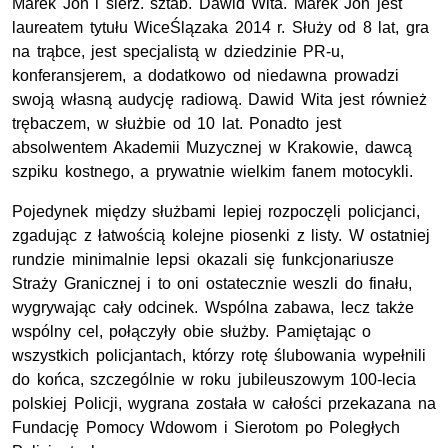
Marek Jon i sierż. sztab. Dawid Wita. Marek Jon jest
laureatem tytułu WiceŚlązaka 2014 r. Służy od 8 lat, gra
na trąbce, jest specjalistą w dziedzinie PR-u,
konferansjerem, a dodatkowo od niedawna prowadzi
swoją własną audycję radiową. Dawid Wita jest również
trębaczem, w służbie od 10 lat. Ponadto jest
absolwentem Akademii Muzycznej w Krakowie, dawcą
szpiku kostnego, a prywatnie wielkim fanem motocykli.
Pojedynek między służbami lepiej rozpoczęli policjanci,
zgadując z łatwością kolejne piosenki z listy. W ostatniej
rundzie minimalnie lepsi okazali się funkcjonariusze
Straży Granicznej i to oni ostatecznie weszli do finału,
wygrywając cały odcinek. Wspólna zabawa, lecz także
wspólny cel, połączyły obie służby. Pamiętając o
wszystkich policjantach, którzy rotę ślubowania wypełnili
do końca, szczególnie w roku jubileuszowym 100-lecia
polskiej Policji, wygrana została w całości przekazana na
Fundację Pomocy Wdowom i Sierotom po Poległych