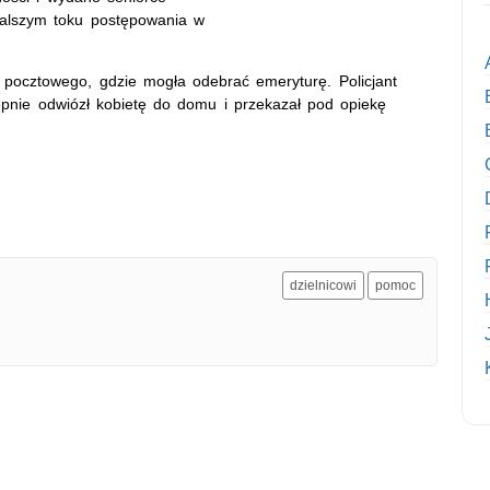
alszym toku postępowania w
u pocztowego, gdzie mogła odebrać emeryturę. Policjant
tępnie odwiózł kobietę do domu i przekazał pod opiekę
dzielnicowi
pomoc