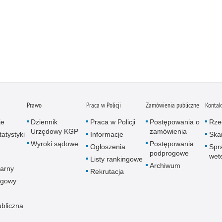
Prawo
Praca w Policji
Zamówienia publiczne
Kontak
je
Dziennik
Praca w Policji
Postępowania o
Rze
Urzędowy KGP
zamówienia
atystyki
Informacje
Skar
Wyroki sądowe
Postępowania
Ogłoszenia
Spr
podprogowe
wet
Listy rankingowe
Archiwum
arny
Rekrutacja
ogowy
ubliczna