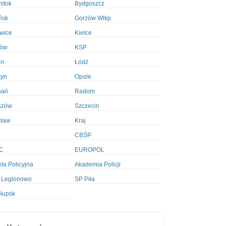
ystok
Bydgoszcz
ńsk
Gorzów Wlkp.
wice
Kielce
ków
KSP
in
Łódź
tyn
Opole
nań
Radom
szów
Szczecin
cław
Kraj
CBŚP
C
EUROPOL
ta Policyjna
Akademia Policji
 Legionowo
SP Piła
łupsk