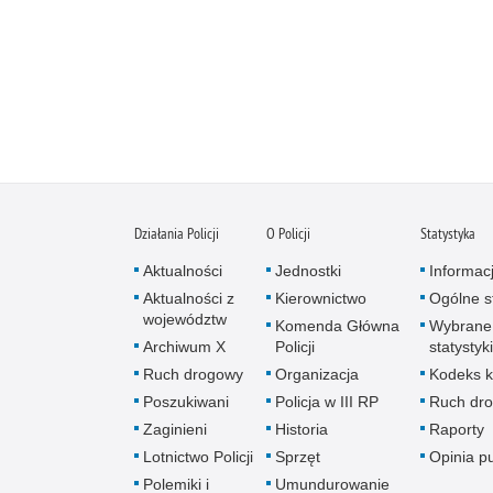
Działania Policji
O Policji
Statystyka
Aktualności
Jednostki
Informac
Aktualności z
Kierownictwo
Ogólne st
województw
Komenda Główna
Wybrane
Archiwum X
Policji
statystyki
Ruch drogowy
Organizacja
Kodeks k
Poszukiwani
Policja w III RP
Ruch dr
Zaginieni
Historia
Raporty
Lotnictwo Policji
Sprzęt
Opinia p
Polemiki i
Umundurowanie