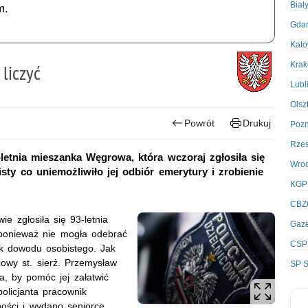
Biał
m.
Gda
Kato
Kra
liczyć
Lubl
Olsz
Powrót
Drukuj
Poz
Rze
3-letnia mieszanka Węgrowa, która wczoraj zgłosiła się
Wro
y co uniemożliwiło jej odbiór emerytury i zrobienie
KGP
CBZ
e zgłosiła się 93-letnia
Gaze
 ponieważ nie mogła odebrać
CSP
k dowodu osobistego. Jak
cowy st. sierż. Przemysław
SP S
a, by pomóc jej załatwić
olicjanta pracownik
ności i wydano seniorce