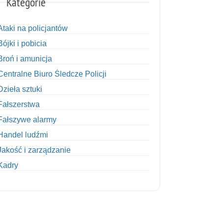
Kategorie
Ataki na policjantów
Bójki i pobicia
Broń i amunicja
Centralne Biuro Śledcze Policji
Dzieła sztuki
Fałszerstwa
Fałszywe alarmy
Handel ludźmi
Jakość i zarządzanie
Kadry
Kobiety w Policji
Korupcja
Kradzież