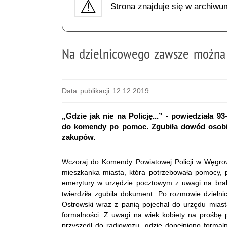
Strona znajduje się w archiwu
Na dzielnicowego zawsze można 
Data publikacji 12.12.2019
„Gdzie jak nie na Policję...” - powiedziała 9
do komendy po pomoc. Zgubiła dowód osobist
zakupów.
Wczoraj do Komendy Powiatowej Policji w Węgrowi
mieszkanka miasta, która potrzebowała pomocy,
emerytury w urzędzie pocztowym z uwagi na bra
twierdziła zgubiła dokument. Po rozmowie dzielni
Ostrowski wraz z panią pojechał do urzędu miast
formalności. Z uwagi na wiek kobiety na prośbę p
przyszedł do radiowozu, gdzie dopełniono formal