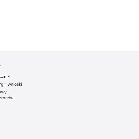
Kradzieże z włamaniem
Kultura
Logistyka, wyposażenie
Materiały wybuchowe
Nagrodzeni policjanci
Napady na banki
Napady na taksówkarzy
t
Napady na tiry
cznik
Nielegalny handel farmaceutykami
gi i wnioski
Nietrzeźwi kierujący
awy
eranów
Nietrzeźwi opiekunowie
Nietrzeźwi pracownicy
Niszczenie mienia
Nowoczesne technologie w pracy Policji
Odpowiedzialność majątkowa Policji