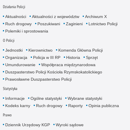
Działania Policji
Aktualności
Aktualności z województw
Archiwum X
Ruch drogowy
Poszukiwani
Zaginieni
Lotnictwo Policji
Polemiki i sprostowania
O Policji
Jednostki
Kierownictwo
Komenda Główna Policji
Organizacja
Policja w III RP
Historia
Sprzęt
Umundurowanie
Współpraca międzynarodowa
Duszpasterstwo Policji Kościoła Rzymskokatolickiego
Prawosławne Duszpasterstwo Policji
Statystyka
Informacje
Ogólne statystyki
Wybrane statystyki
Kodeks karny
Ruch drogowy
Raporty
Opinia publiczna
Prawo
Dziennik Urzędowy KGP
Wyroki sądowe