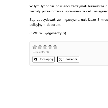
W tym tygodniu policjanci zatrzymali burmistrza 
zarzuty przekroczenia uprawnień w celu osiągnięc
Sąd zdecydował, że mężczyzna najbliższe 3 miesi
policyjnym dozorem.
(KWP w Bydgoszczy/js)
Ocena: 0/5 (0)
Udostępnij
Udostępnij