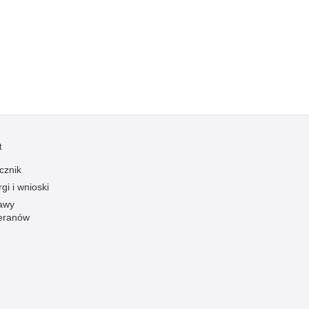
Kradzieże z włamaniem
Kultura
Logistyka, wyposażenie
Materiały wybuchowe
Nagrodzeni policjanci
Napady na banki
Napady na taksówkarzy
t
Napady na tiry
cznik
Nielegalny handel farmaceutykami
gi i wnioski
Nietrzeźwi kierujący
awy
eranów
Nietrzeźwi opiekunowie
Nietrzeźwi pracownicy
Niszczenie mienia
Nowoczesne technologie w pracy Policji
Odpowiedzialność majątkowa Policji