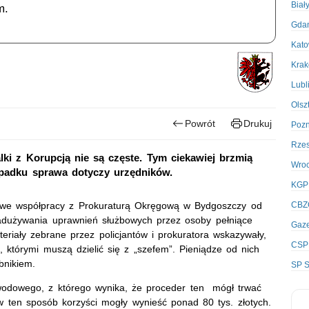
Biał
m.
Gda
Kato
Kra
Lubl
Olsz
Powrót
Drukuj
Poz
Rze
ki z Korupcją nie są częste. Tym ciekawiej brzmią
Wro
ypadku sprawa dotyczy urzędników.
KGP
 we współpracy z Prokuraturą Okręgową w Bydgoszczy od
CBZ
adużywania uprawnień służbowych przez osoby pełniące
Gaze
riały zebrane przez policjantów i prokuratora wskazywały,
CSP
 którymi muszą dzielić się z „szefem”. Pieniądze od nich
bnikiem.
SP S
owodowego, z którego wynika, że proceder ten mógł trwać
w ten sposób korzyści mogły wynieść ponad 80 tys. złotych.