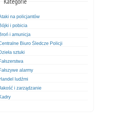
Kategorie
Ataki na policjantów
Bójki i pobicia
Broń i amunicja
Centralne Biuro Śledcze Policji
Dzieła sztuki
Fałszerstwa
Fałszywe alarmy
Handel ludźmi
Jakość i zarządzanie
Kadry
Kobiety w Policji
Korupcja
Kradzież