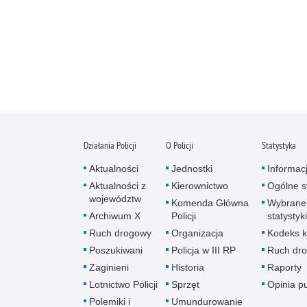
Działania Policji
O Policji
Statystyka
Aktualności
Jednostki
Informac
Aktualności z
Kierownictwo
Ogólne st
województw
Komenda Główna
Wybrane
Archiwum X
Policji
statystyki
Ruch drogowy
Organizacja
Kodeks k
Poszukiwani
Policja w III RP
Ruch dr
Zaginieni
Historia
Raporty
Lotnictwo Policji
Sprzęt
Opinia p
Polemiki i
Umundurowanie