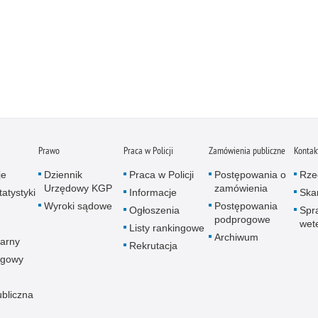
Prawo
Praca w Policji
Zamówienia publiczne
Kontak
je
Dziennik
Praca w Policji
Postępowania o
Rze
Urzędowy KGP
zamówienia
atystyki
Informacje
Skar
Wyroki sądowe
Postępowania
Ogłoszenia
Spr
podprogowe
wet
Listy rankingowe
Archiwum
arny
Rekrutacja
ogowy
ubliczna