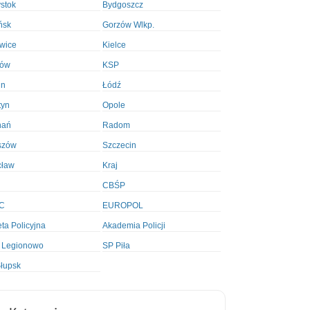
ystok
Bydgoszcz
ńsk
Gorzów Wlkp.
wice
Kielce
ków
KSP
in
Łódź
tyn
Opole
nań
Radom
szów
Szczecin
cław
Kraj
CBŚP
C
EUROPOL
ta Policyjna
Akademia Policji
 Legionowo
SP Piła
łupsk