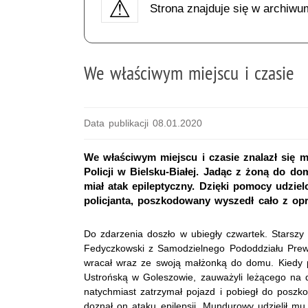
Strona znajduje się w archiwu
We właściwym miejscu i czasie
Data publikacji 08.01.2020
We właściwym miejscu i czasie znalazł się
Policji w Bielsku-Białej. Jadąc z żoną do d
miał atak epileptyczny. Dzięki pomocy udzi
policjanta, poszkodowany wyszedł cało z opre
Do zdarzenia doszło w ubiegły czwartek. Starszy 
Fedyczkowski z Samodzielnego Pododdziału Prewenc
wracał wraz ze swoją małżonką do domu. Kiedy pr
Ustrońską w Goleszowie, zauważyli leżącego na 
natychmiast zatrzymał pojazd i pobiegł do poszk
doznał on ataku epilepsji. Mundurowy udzielił m