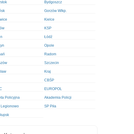
ystok
Bydgoszcz
ńsk
Gorzów Wlkp.
wice
Kielce
ków
KSP
in
Łódź
tyn
Opole
nań
Radom
szów
Szczecin
cław
Kraj
CBŚP
C
EUROPOL
ta Policyjna
Akademia Policji
 Legionowo
SP Piła
łupsk