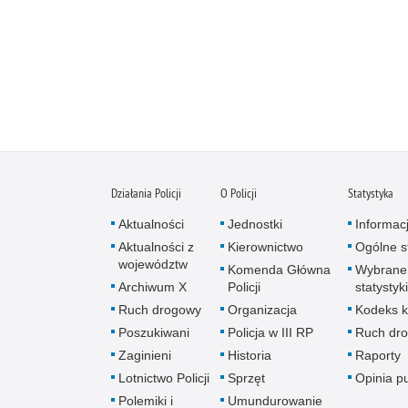
Działania Policji
O Policji
Statystyka
Aktualności
Jednostki
Informac
Aktualności z
Kierownictwo
Ogólne st
województw
Komenda Główna
Wybrane
Archiwum X
Policji
statystyki
Ruch drogowy
Organizacja
Kodeks k
Poszukiwani
Policja w III RP
Ruch dr
Zaginieni
Historia
Raporty
Lotnictwo Policji
Sprzęt
Opinia p
Polemiki i
Umundurowanie