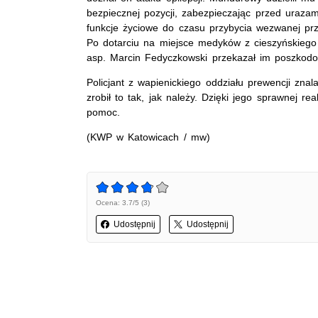
bezpiecznej pozycji, zabezpieczając przed urazam
funkcje życiowe do czasu przybycia wezwanej prz
Po dotarciu na miejsce medyków z cieszyńskiego
asp. Marcin Fedyczkowski przekazał im poszkod
Policjant z wapienickiego oddziału prewencji znala
zrobił to tak, jak należy. Dzięki jego sprawnej r
pomoc.
(KWP w Katowicach / mw)
Ocena: 3.7/5 (3)
Udostępnij
Udostępnij