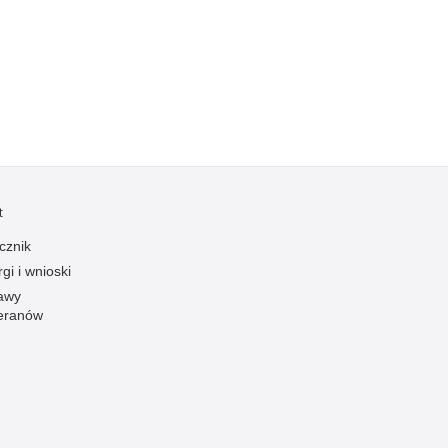
Kradzieże z włamaniem
Kultura
Logistyka, wyposażenie
Materiały wybuchowe
Nagrodzeni policjanci
Napady na banki
Napady na taksówkarzy
t
Napady na tiry
cznik
Nielegalny handel farmaceutykami
gi i wnioski
Nietrzeźwi kierujący
awy
eranów
Nietrzeźwi opiekunowie
Nietrzeźwi pracownicy
Niszczenie mienia
Nowoczesne technologie w pracy Policji
Odpowiedzialność majątkowa Policji