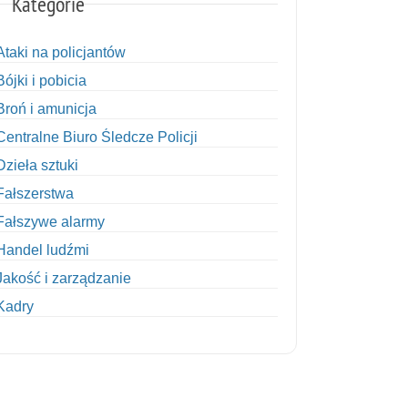
Kategorie
Ataki na policjantów
Bójki i pobicia
Broń i amunicja
Centralne Biuro Śledcze Policji
Dzieła sztuki
Fałszerstwa
Fałszywe alarmy
Handel ludźmi
Jakość i zarządzanie
Kadry
Kobiety w Policji
Korupcja
Kradzież