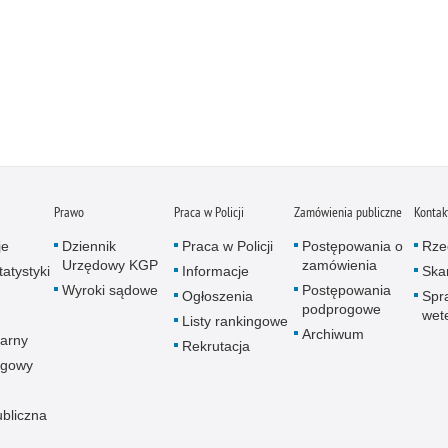
Prawo
Praca w Policji
Zamówienia publiczne
Kontak
je
Dziennik
Praca w Policji
Postępowania o
Rze
Urzędowy KGP
zamówienia
atystyki
Informacje
Skar
Wyroki sądowe
Postępowania
Ogłoszenia
Spr
podprogowe
wet
Listy rankingowe
Archiwum
arny
Rekrutacja
ogowy
ubliczna