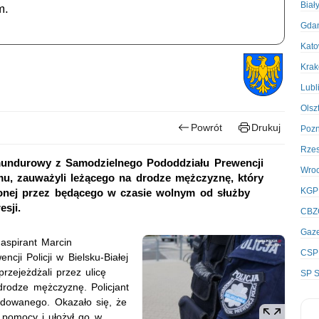
Biał
m.
Gda
Kato
Kra
Lubl
Olsz
Powrót
Drukuj
Poz
Rze
 mundurowy z Samodzielnego Pododdziału Prewencji
Wro
omu, zauważyli leżącego na drodze mężczyznę, który
KGP
elonej przez będącego w czasie wolnym od służby
sji.
CBZ
Gaze
aspirant Marcin
CSP
ji Policji w Bielsku-Białej
zejeżdżali przez ulicę
SP S
drodze mężczyznę. Policjant
odowanego. Okazało się, że
u pomocy i ułożył go w