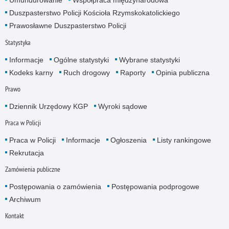
Umundurowanie
Współpraca międzynarodowa
Duszpasterstwo Policji Kościoła Rzymskokatolickiego
Prawosławne Duszpasterstwo Policji
Statystyka
Informacje
Ogólne statystyki
Wybrane statystyki
Kodeks karny
Ruch drogowy
Raporty
Opinia publiczna
Prawo
Dziennik Urzędowy KGP
Wyroki sądowe
Praca w Policji
Praca w Policji
Informacje
Ogłoszenia
Listy rankingowe
Rekrutacja
Zamówienia publiczne
Postępowania o zamówienia
Postępowania podprogowe
Archiwum
Kontakt