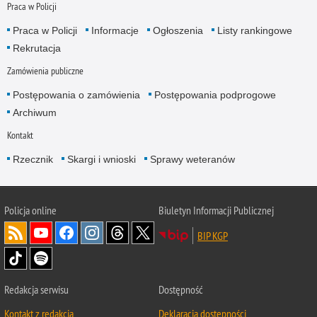
Praca w Policji
Praca w Policji
Informacje
Ogłoszenia
Listy rankingowe
Rekrutacja
Zamówienia publiczne
Postępowania o zamówienia
Postępowania podprogowe
Archiwum
Kontakt
Rzecznik
Skargi i wnioski
Sprawy weteranów
Policja
online
Biuletyn Informacji Publicznej
BIP KGP
Redakcja serwisu
Dostępność
Kontakt z redakcją
Deklaracja dostępności