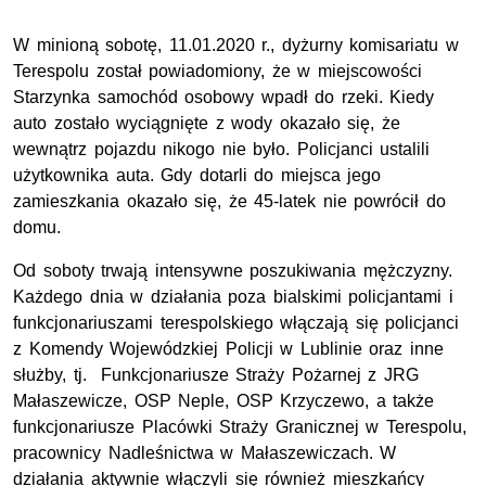
W minioną sobotę, 11.01.2020 r., dyżurny komisariatu w
Terespolu został powiadomiony, że w miejscowości
Starzynka samochód osobowy wpadł do rzeki. Kiedy
auto zostało wyciągnięte z wody okazało się, że
wewnątrz pojazdu nikogo nie było. Policjanci ustalili
użytkownika auta. Gdy dotarli do miejsca jego
zamieszkania okazało się, że 45-latek nie powrócił do
domu.
Od soboty trwają intensywne poszukiwania mężczyzny.
Każdego dnia w działania poza bialskimi policjantami i
funkcjonariuszami terespolskiego włączają się policjanci
z Komendy Wojewódzkiej Policji w Lublinie oraz inne
służby, tj. Funkcjonariusze Straży Pożarnej z JRG
Małaszewicze, OSP Neple, OSP Krzyczewo, a także
funkcjonariusze Placówki Straży Granicznej w Terespolu,
pracownicy Nadleśnictwa w Małaszewiczach. W
działania aktywnie włączyli się również mieszkańcy