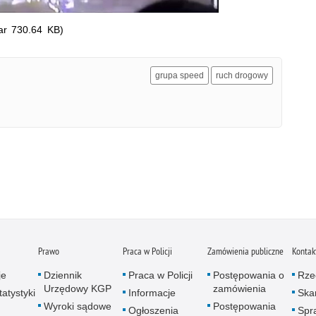
ar 730.64 KB)
grupa speed
ruch drogowy
Prawo
Praca w Policji
Zamówienia publiczne
Kontak
je
Dziennik
Praca w Policji
Postępowania o
Rze
Urzędowy KGP
zamówienia
atystyki
Informacje
Skar
Wyroki sądowe
Postępowania
Ogłoszenia
Spr