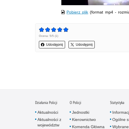
Pobierz plik
(format mp4 - rozmi
Ocena: 5/5 (1)
Udostępnij
Udostępnij
Działania Policji
O Policji
Statystyka
Aktualności
Jednostki
Informac
Aktualności z
Kierownictwo
Ogólne st
województw
Komenda Główna
Wybrane