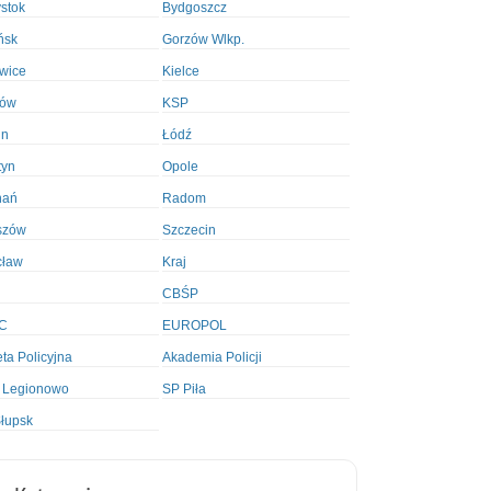
ystok
Bydgoszcz
ńsk
Gorzów Wlkp.
wice
Kielce
ków
KSP
in
Łódź
tyn
Opole
nań
Radom
szów
Szczecin
cław
Kraj
CBŚP
C
EUROPOL
ta Policyjna
Akademia Policji
 Legionowo
SP Piła
łupsk