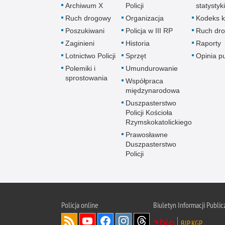
Archiwum X
Policji
statystyki
Ruch drogowy
Organizacja
Kodeks k
Poszukiwani
Policja w III RP
Ruch dr
Zaginieni
Historia
Raporty
Lotnictwo Policji
Sprzęt
Opinia p
Polemiki i
Umundurowanie
sprostowania
Współpraca
międzynarodowa
Duszpasterstwo
Policji Kościoła
Rzymskokatolickiego
Prawosławne
Duszpasterstwo
Policji
Policja
online
Biuletyn Informacji Public
BIP KGP