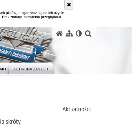
ych plików, to zgadzasz się na ich użycie
. Brak zmiany ustawienia przeglądarki
otwórz wysz
AKT
OCHRONA DANYCH
Aktualności
Na skróty