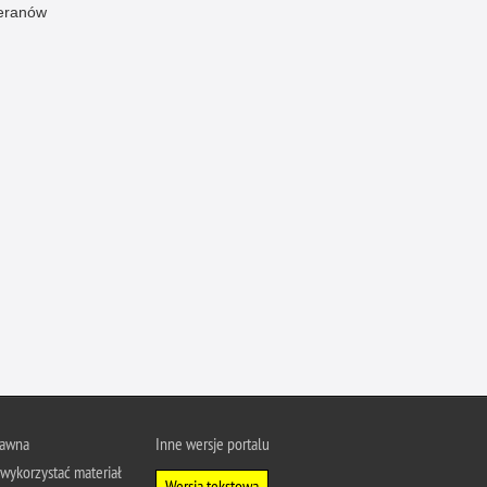
eranów
Ofiarni i odważni
Opinia publiczna
Oszustwa
Pedofilia, pornografia dziecięca
Piractwo przemysłowe
Podrabianie znaków towarowych
Pogryzienia przez psy
Polemiki i sprostowania
Policja inaczej
Policjant z pasją
Porwania
Pożary i podpalenia
Pranie brudnych pieniędzy
rawna
Inne wersje portalu
wykorzystać materiał
Prawa człowieka
Wersja tekstowa