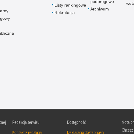
podprogowe
wet
Listy rankingowe
Archiwum
arny
Rekrutacja
ogowy
ubliczna
znej
Redakcja serwisu
Dostępność
Nota p
Chcesz 
Kontakt z redakcją
Deklaracja dostępności