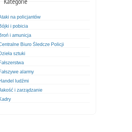
Kategorie
Ataki na policjantów
Bójki i pobicia
Broń i amunicja
Centralne Biuro Śledcze Policji
Dzieła sztuki
Fałszerstwa
Fałszywe alarmy
Handel ludźmi
Jakość i zarządzanie
Kadry
Kobiety w Policji
Korupcja
Kradzież