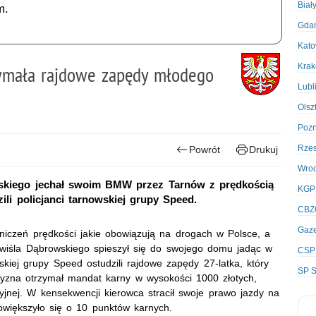
Biał
m.
Gda
Kato
Kra
ymała rajdowe zapędy młodego
Lubl
Olsz
Poz
Rze
Powrót
Drukuj
Wro
skiego jechał swoim BMW przez Tarnów z prędkością
KGP
li policjanci tarnowskiej grupy Speed.
CBZ
Gaze
niczeń prędkości jakie obowiązują na drogach w Polsce, a
wiśla Dąbrowskiego spieszył się do swojego domu jadąc w
CSP
skiej grupy Speed ostudzili rajdowe zapędy 27-latka, który
SP S
yzna otrzymał mandat karny w wysokości 1000 złotych,
cyjnej. W kensekwencji kierowca stracił swoje prawo jazdy na
powiększyło się o 10 punktów karnych.