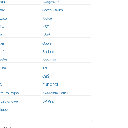
ystok
Bydgoszcz
ńsk
Gorzów Wlkp.
wice
Kielce
ków
KSP
in
Łódź
tyn
Opole
nań
Radom
szów
Szczecin
cław
Kraj
CBŚP
C
EUROPOL
ta Policyjna
Akademia Policji
 Legionowo
SP Piła
łupsk