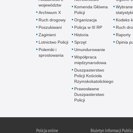
województw
Komenda Główna
Wybrane
Archiwum X
Policji
statystyki
Ruch drogowy
Organizacja
Kodeks k
Poszukiwani
Policja w III RP
Ruch dr
Zaginieni
Historia
Raporty
Lotnictwo Policji
Sprzęt
Opinia p
Polemiki i
Umundurowanie
sprostowania
Współpraca
międzynarodowa
Duszpasterstwo
Policji Kościoła
Rzymskokatolickiego
Prawosławne
Duszpasterstwo
Policji
Policja
online
Biuletyn Informacji Public