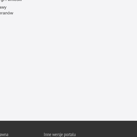
awy
Ofiarni i odważni
eranów
Opinia publiczna
Oszustwa
Pedofilia, pornografia dziecięca
Piractwo przemysłowe
Podrabianie znaków towarowych
Pogryzienia przez psy
Polemiki i sprostowania
Policja inaczej
Policjant z pasją
Porwania
Pożary i podpalenia
Pranie brudnych pieniędzy
Prawa człowieka
rawna
Inne wersje portalu