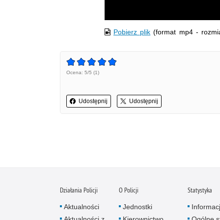
Pobierz plik
(format mp4 - rozmi
Ocena: 5/5 (1)
Udostępnij
Udostępnij
Działania Policji
O Policji
Statystyka
Aktualności
Jednostki
Informac
Aktualności z
Kierownictwo
Ogólne st