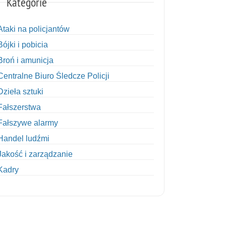
Kategorie
Ataki na policjantów
Bójki i pobicia
Broń i amunicja
Centralne Biuro Śledcze Policji
Dzieła sztuki
Fałszerstwa
Fałszywe alarmy
Handel ludźmi
Jakość i zarządzanie
Kadry
Kobiety w Policji
Korupcja
Kradzież