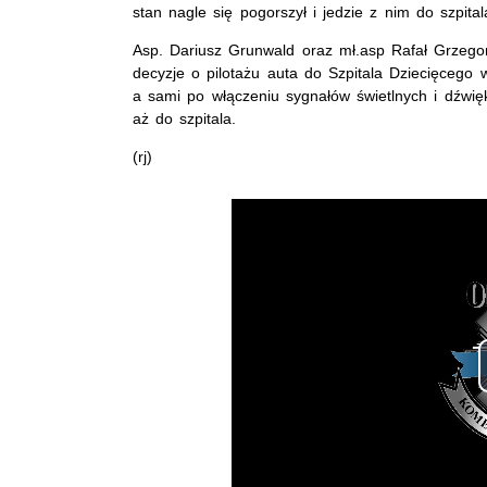
stan nagle się pogorszył i jedzie z nim do szpital
Asp. Dariusz Grunwald oraz mł.asp Rafał Grzego
decyzje o pilotażu auta do Szpitala Dziecięcego w 
a sami po włączeniu sygnałów świetlnych i dźwię
aż do szpitala.
(rj)
Opis filmu: policjanci pilotują auto