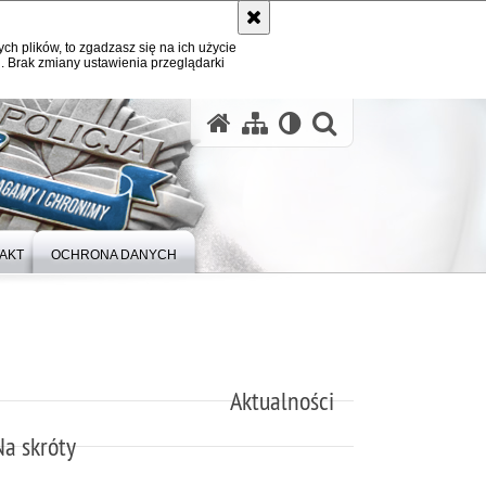
ych plików, to zgadzasz się na ich użycie
. Brak zmiany ustawienia przeglądarki
otwórz wysz
AKT
OCHRONA DANYCH
Aktualności
Na skróty