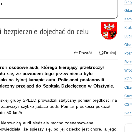
Biał
m.
Gda
Kato
Kra
i bezpiecznie dojechać do celu
Lubl
Olsz
Powrót
Drukuj
Poz
Rze
roli osobowe audi, którego kierujący przekroczył
Wro
ło się, że powodem tego przewinienia było
KGP
ało na tylnej kanapie auta. Policjanci postanowili
pieczny przejazd do Szpitala Dziecięcego w Olsztynie.
CBZ
Gaze
yńskiej grupy SPEED prowadzili statyczny pomiar prędkości na
CSP
auważyli szybko jadące audi. Pomiar prędkości pokazał
 do 50 km/h.
SP S
Za kierownicą audi siedziała mocno zdenerwowana i
owiedziała, że śpieszy się, bo jej dziecko jest chore, a jego