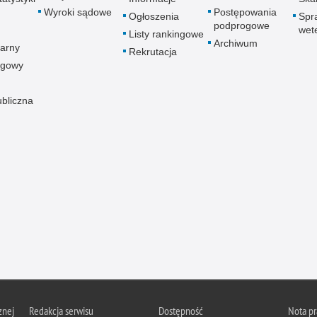
Wyroki sądowe
Postępowania
Ogłoszenia
Spr
podprogowe
wet
Listy rankingowe
Archiwum
arny
Rekrutacja
ogowy
ubliczna
znej
Redakcja serwisu
Dostępność
Nota p