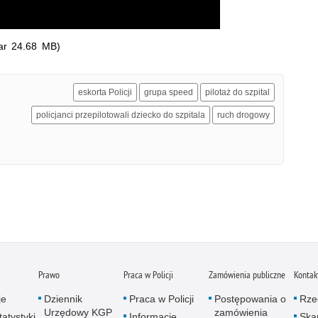
ar 24.68 MB)
eskorta Policji
grupa speed
pilotaż do szpital
policjanci przepilotowali dziecko do szpitala
ruch drogowy
Prawo
Praca w Policji
Zamówienia publiczne
Kontak
je
Dziennik
Praca w Policji
Postępowania o
Rze
Urzędowy KGP
zamówienia
atystyki
Informacje
Skar