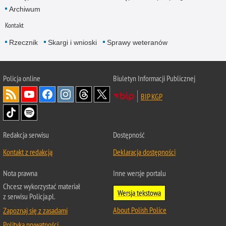
Archiwum
Kontakt
Rzecznik
Skargi i wnioski
Sprawy weteranów
Policja
online
Biuletyn Informacji Publicznej
BIP KGP
Redakcja serwisu
Dostępność
Kontakt z redakcją
Deklaracja dostępności
Nota prawna
Inne wersje portalu
Chcesz wykorzystać materiał
Wersja tekstowa
z serwisu Policja.pl.
About Polish Police
Zapoznaj się z zasadami
Polityka prywatności