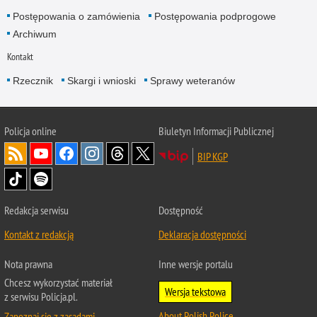
Postępowania o zamówienia
Postępowania podprogowe
Archiwum
Kontakt
Rzecznik
Skargi i wnioski
Sprawy weteranów
Policja
online
Biuletyn Informacji Publicznej
BIP KGP
Redakcja serwisu
Dostępność
Kontakt z redakcją
Deklaracja dostępności
Nota prawna
Inne wersje portalu
Chcesz wykorzystać materiał
Wersja tekstowa
z serwisu Policja.pl.
About Polish Police
Zapoznaj się z zasadami