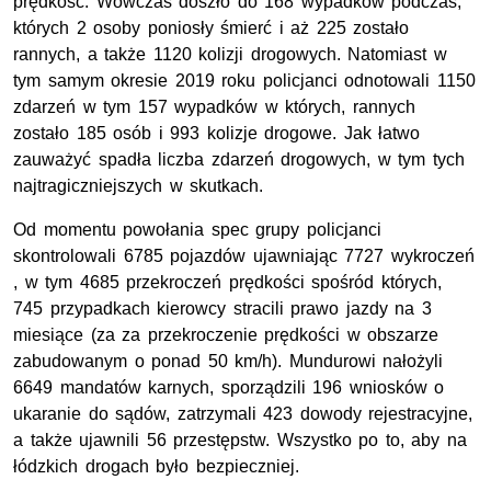
prędkość. Wówczas doszło do 168 wypadków podczas,
których 2 osoby poniosły śmierć i aż 225 zostało
rannych, a także 1120 kolizji drogowych. Natomiast w
tym samym okresie 2019 roku policjanci odnotowali 1150
zdarzeń w tym 157 wypadków w których, rannych
zostało 185 osób i 993 kolizje drogowe. Jak łatwo
zauważyć spadła liczba zdarzeń drogowych, w tym tych
najtragiczniejszych w skutkach.
Od momentu powołania spec grupy policjanci
skontrolowali 6785 pojazdów ujawniając 7727 wykroczeń
, w tym 4685 przekroczeń prędkości spośród których,
745 przypadkach kierowcy stracili prawo jazdy na 3
miesiące (za za przekroczenie prędkości w obszarze
zabudowanym o ponad 50 km/h). Mundurowi nałożyli
6649 mandatów karnych, sporządzili 196 wniosków o
ukaranie do sądów, zatrzymali 423 dowody rejestracyjne,
a także ujawnili 56 przestępstw. Wszystko po to, aby na
łódzkich drogach było bezpieczniej.