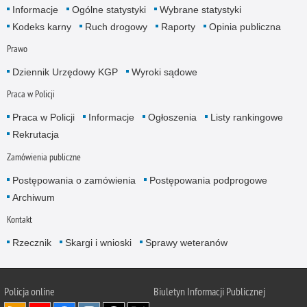
Informacje
Ogólne statystyki
Wybrane statystyki
Kodeks karny
Ruch drogowy
Raporty
Opinia publiczna
Prawo
Dziennik Urzędowy KGP
Wyroki sądowe
Praca w Policji
Praca w Policji
Informacje
Ogłoszenia
Listy rankingowe
Rekrutacja
Zamówienia publiczne
Postępowania o zamówienia
Postępowania podprogowe
Archiwum
Kontakt
Rzecznik
Skargi i wnioski
Sprawy weteranów
Policja
online
Biuletyn Informacji Publicznej