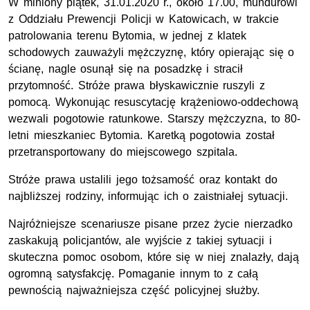
W miniony piątek, 31.01.2020 r., około 17.00, mundurowi
z Oddziału Prewencji Policji w Katowicach, w trakcie
patrolowania terenu Bytomia, w jednej z klatek
schodowych zauważyli mężczyznę, który opierając się o
ścianę, nagle osunął się na posadzkę i stracił
przytomność. Stróże prawa błyskawicznie ruszyli z
pomocą. Wykonując resuscytację krążeniowo-oddechową
wezwali pogotowie ratunkowe. Starszy mężczyzna, to 80-
letni mieszkaniec Bytomia. Karetką pogotowia został
przetransportowany do miejscowego szpitala.
Stróże prawa ustalili jego tożsamość oraz kontakt do
najbliższej rodziny, informując ich o zaistniałej sytuacji.
Najróżniejsze scenariusze pisane przez życie nierzadko
zaskakują policjantów, ale wyjście z takiej sytuacji i
skuteczna pomoc osobom, które się w niej znalazły, dają
ogromną satysfakcję. Pomaganie innym to z całą
pewnością najważniejsza część policyjnej służby.