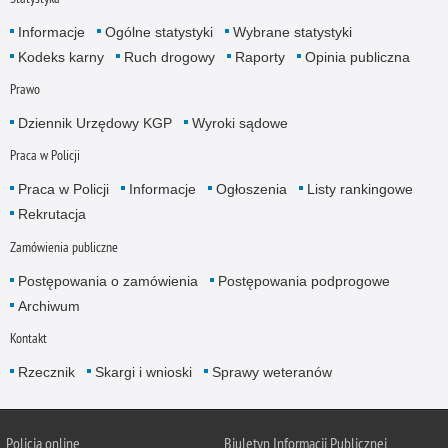
Informacje
Ogólne statystyki
Wybrane statystyki
Kodeks karny
Ruch drogowy
Raporty
Opinia publiczna
Prawo
Dziennik Urzędowy KGP
Wyroki sądowe
Praca w Policji
Praca w Policji
Informacje
Ogłoszenia
Listy rankingowe
Rekrutacja
Zamówienia publiczne
Postępowania o zamówienia
Postępowania podprogowe
Archiwum
Kontakt
Rzecznik
Skargi i wnioski
Sprawy weteranów
Policja
online
Biuletyn Informacji Publicznej