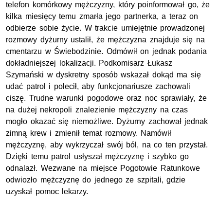
telefon komórkowy mężczyzny, który poinformował go, że
kilka miesięcy temu zmarła jego partnerka, a teraz on
odbierze sobie życie. W trakcie umiejętnie prowadzonej
rozmowy dyżurny ustalił, że mężczyzna znajduje się na
cmentarzu w Świebodzinie. Odmówił on jednak podania
dokładniejszej lokalizacji. Podkomisarz Łukasz
Szymański w dyskretny sposób wskazał dokąd ma się
udać patrol i polecił, aby funkcjonariusze zachowali
ciszę. Trudne warunki pogodowe oraz noc sprawiały, że
na dużej nekropoli znalezienie mężczyzny na czas
mogło okazać się niemożliwe. Dyżurny zachował jednak
zimną krew i zmienił temat rozmowy. Namówił
mężczyznę, aby wykrzyczał swój ból, na co ten przystał.
Dzięki temu patrol usłyszał mężczyznę i szybko go
odnalazł. Wezwane na miejsce Pogotowie Ratunkowe
odwiozło mężczyznę do jednego ze szpitali, gdzie
uzyskał pomoc lekarzy.