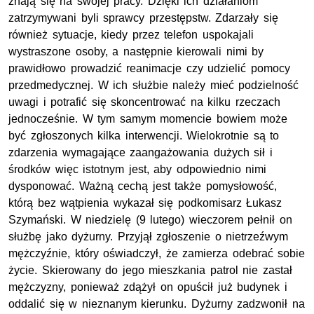
znają się na swojej pracy. Dzięki ich działaniom
zatrzymywani byli sprawcy przestępstw. Zdarzały się
również sytuacje, kiedy przez telefon uspokajali
wystraszone osoby, a następnie kierowali nimi by
prawidłowo prowadzić reanimacje czy udzielić pomocy
przedmedycznej. W ich służbie należy mieć podzielność
uwagi i potrafić się skoncentrować na kilku rzeczach
jednocześnie. W tym samym momencie bowiem może
być zgłoszonych kilka interwencji. Wielokrotnie są to
zdarzenia wymagające zaangażowania dużych sił i
środków więc istotnym jest, aby odpowiednio nimi
dysponować. Ważną cechą jest także pomysłowość,
którą bez wątpienia wykazał się podkomisarz Łukasz
Szymański. W niedzielę (9 lutego) wieczorem pełnił on
służbę jako dyżurny. Przyjął zgłoszenie o nietrzeźwym
mężczyźnie, który oświadczył, że zamierza odebrać sobie
życie. Skierowany do jego mieszkania patrol nie zastał
mężczyzny, ponieważ zdążył on opuścił już budynek i
oddalić się w nieznanym kierunku. Dyżurny zadzwonił na