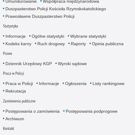
Umundurowanie
Współpraca międzynarodowa
Duszpasterstwo Policji Kościoła Rzymskokatolickiego
Prawosławne Duszpasterstwo Policji
Statystyka
Informacje
Ogólne statystyki
Wybrane statystyki
Kodeks karny
Ruch drogowy
Raporty
Opinia publiczna
Prawo
Dziennik Urzędowy KGP
Wyroki sądowe
Praca w Policji
Praca w Policji
Informacje
Ogłoszenia
Listy rankingowe
Rekrutacja
Zamówienia publiczne
Postępowania o zamówienia
Postępowania podprogowe
Archiwum
Kontakt